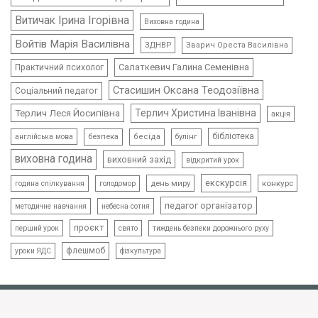
Витичак Ірина Ігорівна
Виховна година
Войтів Марія Василівна
ЗДНВР
Зварич Ореста Василівна
Салаткевич Галина Семенівна
Практичний психолог
Стасишин Оксана Теодозіївна
Соціальний педагог
Терлич Леся Йосипівна
Терлич Христина Іванівна
акція
бібліотека
безпека
бесіда
булінг
англійська мова
виховна година
виховний захід
відкритий урок
екскурсія
день миру
конкурс
голодомор
година спілкування
педагог організатор
методичне навчання
небесна сотня
проєкт
свято
тиждень безпеки дорожнього руху
перший урок
флешмоб
уроки ЯДС
фізкультура