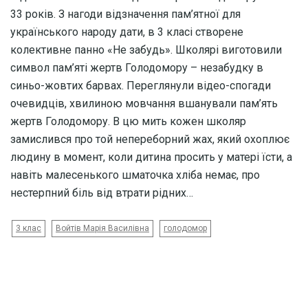
33 років. З нагоди відзначення пам’ятної для
українського народу дати, в 3 класі створене
колективне панно «Не забудь». Школярі виготовили
символ пам’яті жертв Голодомору – незабудку в
синьо-жовтих барвах. Переглянули відео-спогади
очевидців, хвилиною мовчання вшанували пам’ять
жертв Голодомору. В цю мить кожен школяр
замислився про той непереборний жах, який охоплює
людину в момент, коли дитина просить у матері їсти, а
навіть малесенького шматочка хліба немає, про
нестерпний біль від втрати рідних…
3 клас
Войтів Марія Василівна
голодомор