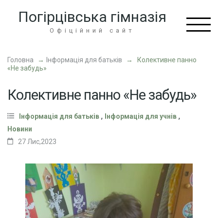
Перейти
Погірцівська гімназія
до
вмісту
Офіційний сайт
(натисніть
Enter)
Головна
→
Інформація для батьків
→
Колективне панно
«Не забудь»
Колективне панно «Не забудь»
,
,
Інформація для батьків
Інформація для учнів
Новини
27 Лис,2023