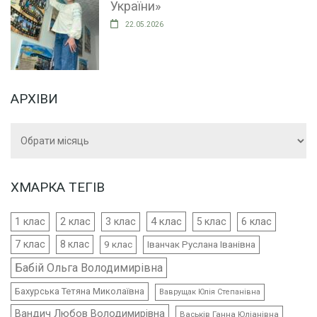
України»
22.05.2026
АРХІВИ
Архіви
ХМАРКА ТЕГІВ
4 клас
1 клас
2 клас
3 клас
5 клас
6 клас
7 клас
8 клас
9 клас
Іванчак Руслана Іванівна
Бабій Ольга Володимирівна
Бахурська Тетяна Миколаївна
Ваврущак Юлія Степанівна
Вандич Любов Володимирівна
Васьків Ганна Юліанівна