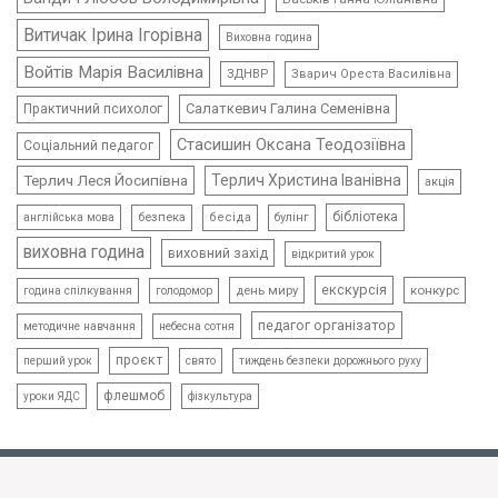
Витичак Ірина Ігорівна
Виховна година
Войтів Марія Василівна
ЗДНВР
Зварич Ореста Василівна
Салаткевич Галина Семенівна
Практичний психолог
Стасишин Оксана Теодозіївна
Соціальний педагог
Терлич Леся Йосипівна
Терлич Христина Іванівна
акція
бібліотека
безпека
бесіда
булінг
англійська мова
виховна година
виховний захід
відкритий урок
екскурсія
день миру
конкурс
голодомор
година спілкування
педагог організатор
методичне навчання
небесна сотня
проєкт
свято
тиждень безпеки дорожнього руху
перший урок
флешмоб
уроки ЯДС
фізкультура