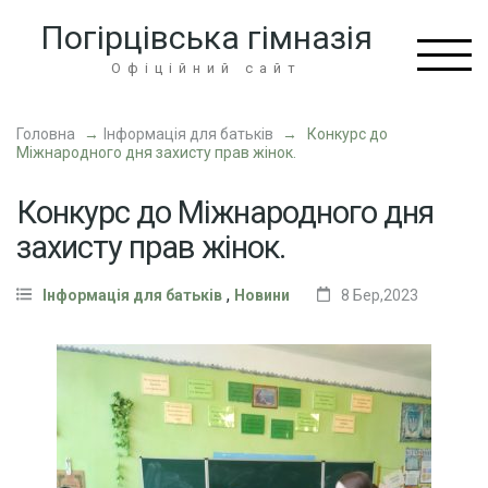
Перейти
Погірцівська гімназія
до
вмісту
Офіційний сайт
(натисніть
Enter)
Головна
→
Інформація для батьків
→
Конкурс до
Міжнародного дня захисту прав жінок.
Конкурс до Міжнародного дня
захисту прав жінок.
,
Інформація для батьків
Новини
8 Бер,2023