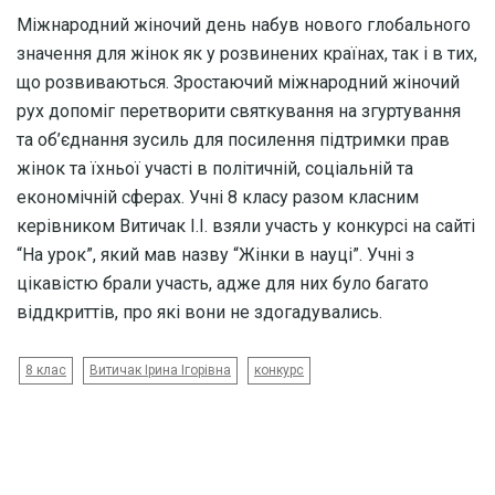
Міжнародний жіночий день набув нового глобального
значення для жінок як у розвинених країнах, так і в тих,
що розвиваються. Зростаючий міжнародний жіночий
рух допоміг перетворити святкування на згуртування
та об’єднання зусиль для посилення підтримки прав
жінок та їхньої участі в політичній, соціальній та
економічній сферах. Учні 8 класу разом класним
керівником Витичак І.І. взяли участь у конкурсі на сайті
“На урок”, який мав назву “Жінки в науці”. Учні з
цікавістю брали участь, адже для них було багато
віддкриттів, про які вони не здогадувались.
8 клас
Витичак Ірина Ігорівна
конкурс