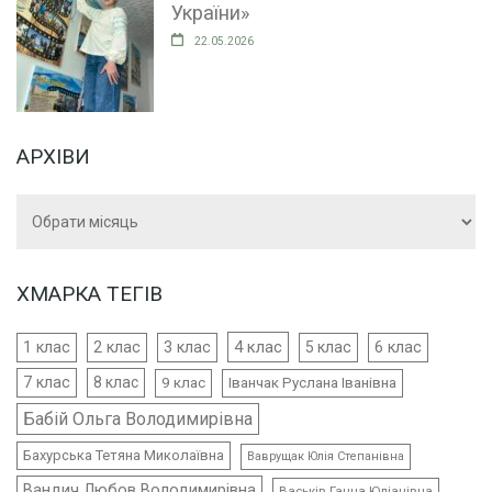
України»
22.05.2026
АРХІВИ
Архіви
ХМАРКА ТЕГІВ
4 клас
1 клас
2 клас
3 клас
5 клас
6 клас
7 клас
8 клас
9 клас
Іванчак Руслана Іванівна
Бабій Ольга Володимирівна
Бахурська Тетяна Миколаївна
Ваврущак Юлія Степанівна
Вандич Любов Володимирівна
Васьків Ганна Юліанівна