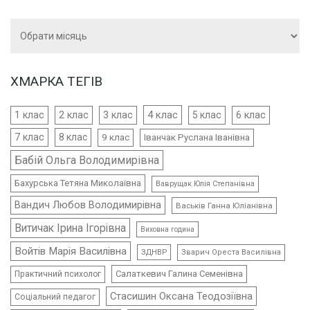
Архіви
ХМАРКА ТЕГІВ
4 клас
1 клас
2 клас
3 клас
5 клас
6 клас
7 клас
8 клас
9 клас
Іванчак Руслана Іванівна
Бабій Ольга Володимирівна
Бахурська Тетяна Миколаївна
Ваврущак Юлія Степанівна
Вандич Любов Володимирівна
Васьків Ганна Юліанівна
Витичак Ірина Ігорівна
Виховна година
Войтів Марія Василівна
ЗДНВР
Зварич Ореста Василівна
Салаткевич Галина Семенівна
Практичний психолог
Стасишин Оксана Теодозіївна
Соціальний педагог