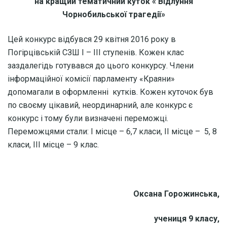
на кращий тематичний куток « Відлуння
Чорнобильської трагедії»
Цей конкурс відбувся 29 квітня 2016 року в
Погірцівській СЗШ І – ІІІ ступенів. Кожен клас
заздалегідь готувався до цього конкурсу. Члени
інформаційної комісії парламенту «Краяни»
допомагали в оформленні кутків. Кожен куточок був
по своєму цікавий, неординарний, але конкурс є
конкурс і тому були визначені переможці.
Переможцями стали: І місце – 6,7 класи, ІІ місце – 5, 8
класи, ІІІ місце – 9 клас.
Оксана Горожинська,
учениця 9 класу,