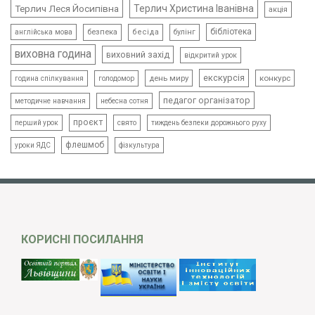
Терлич Леся Йосипівна
Терлич Христина Іванівна
акція
бібліотека
безпека
бесіда
булінг
англійська мова
виховна година
виховний захід
відкритий урок
екскурсія
день миру
конкурс
голодомор
година спілкування
педагог організатор
методичне навчання
небесна сотня
проєкт
свято
тиждень безпеки дорожнього руху
перший урок
флешмоб
уроки ЯДС
фізкультура
КОРИСНІ ПОСИЛАННЯ