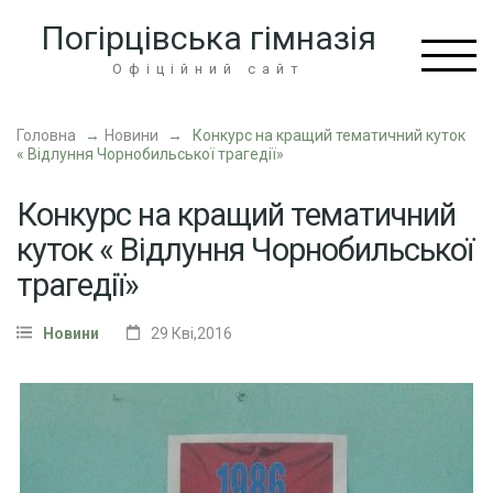
Перейти
Погірцівська гімназія
до
вмісту
Офіційний сайт
(натисніть
Enter)
Головна
→
Новини
→
Конкурс на кращий тематичний куток
« Відлуння Чорнобильської трагедії»
Конкурс на кращий тематичний
куток « Відлуння Чорнобильської
трагедії»
Новини
29 Кві,2016