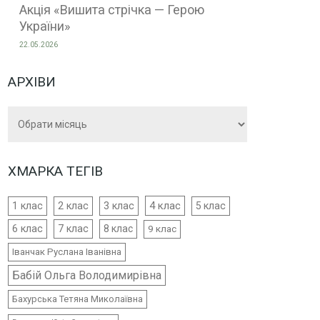
Акція «Вишита стрічка — Герою
України»
22.05.2026
АРХІВИ
Архіви
ХМАРКА ТЕГІВ
4 клас
1 клас
2 клас
3 клас
5 клас
6 клас
7 клас
8 клас
9 клас
Іванчак Руслана Іванівна
Бабій Ольга Володимирівна
Бахурська Тетяна Миколаївна