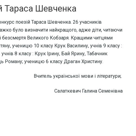
й Тараса Шевченка
онкурс поезій Тараса Шевченка. 26 учасників
Важко було визначити найкращого, адже діти, читаючи
ч і безсмертя Великого Кобзаря. Кращими читцями
яну, ученицю 10 класу Крук Василину, учнів 9 класу :
учнів 8 класу : Крук Ірину, Бай Ярину, Табачник
пець Роману; ученицю 6 класу Драган Христину.
Вчитель української мови і літератури;
Салаткевич Галина Семенівна