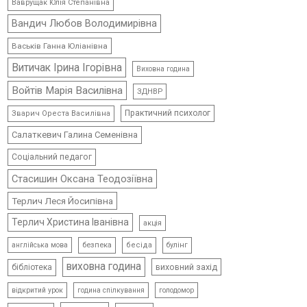
Ваврущак Юлія Степанівна
Вандич Любов Володимирівна
Васьків Ганна Юліанівна
Витичак Ірина Ігорівна
Виховна година
Войтів Марія Василівна
ЗДНВР
Практичний психолог
Зварич Ореста Василівна
Салаткевич Галина Семенівна
Соціальний педагог
Стасишин Оксана Теодозіївна
Терлич Леся Йосипівна
Терлич Христина Іванівна
акція
безпека
бесіда
булінг
англійська мова
виховна година
виховний захід
бібліотека
відкритий урок
голодомор
година спілкування