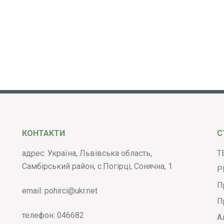
КОНТАКТИ
С
адрес: Україна, Львівська область,
Т
Самбірський район, с.Погірці, Сонячна, 1
Р
П
email:
pohirci@ukr.net
П
телефон:
046682
А