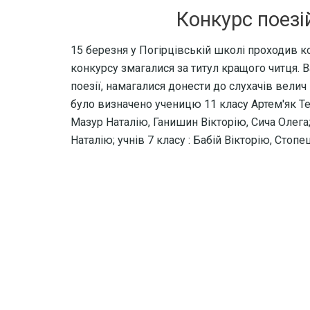
Конкурс поезі
15 березня у Погірцівській школі проходив к
конкурсу змагалися за титул кращого читця. 
поезії, намагалися донести до слухачів вели
було визначено ученицю 11 класу Артем'як Тет
Мазур Наталію, Ганишин Вікторію, Сича Олега; 
Наталію; учнів 7 класу : Бабій Вікторію, Сто