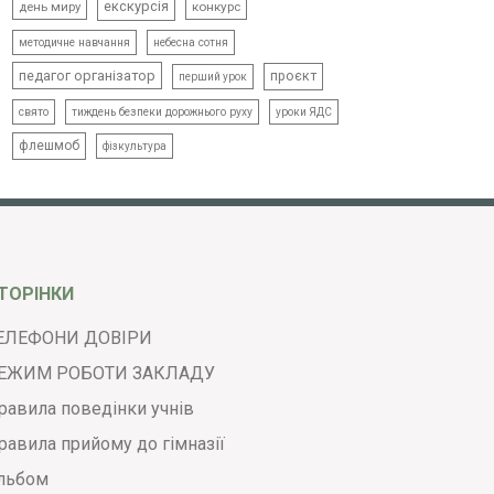
екскурсія
день миру
конкурс
методичне навчання
небесна сотня
педагог організатор
проєкт
перший урок
свято
тиждень безпеки дорожнього руху
уроки ЯДС
флешмоб
фізкультура
ТОРІНКИ
ЕЛЕФОНИ ДОВІРИ
ЕЖИМ РОБОТИ ЗАКЛАДУ
равила поведінки учнів
равила прийому до гімназії
льбом