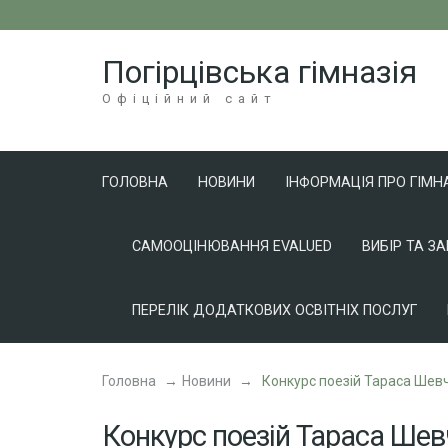
Перейти
до
Погірцівська гімназія
вмісту
(натисніть
Офіційний сайт
Enter)
ГОЛОВНА
НОВИНИ
ІНФОРМАЦІЯ ПРО ГІМН
САМООЦІНЮВАННЯ EVALUED
ВИБІР ТА З
ПЕРЕЛІК ДОДАТКОВИХ ОСВІТНІХ ПОСЛУГ
Головна
→
Новини
→
Конкурс поезій Тараса Шев
Конкурс поезій Тараса Ше