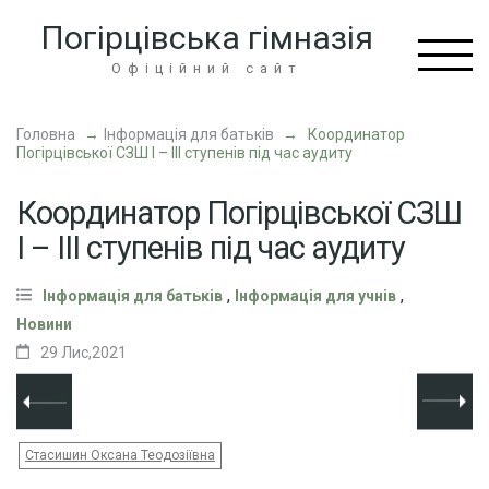
Перейти
Погірцівська гімназія
до
вмісту
Офіційний сайт
(натисніть
Enter)
Головна
→
Інформація для батьків
→
Координатор
Погірцівської СЗШ І – ІІІ ступенів під час аудиту
Координатор Погірцівської СЗШ
І – ІІІ ступенів під час аудиту
,
,
Інформація для батьків
Інформація для учнів
Новини
29 Лис,2021
Стасишин Оксана Теодозіївна