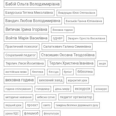
Бабій Ольга Володимирівна
Бахурська Тетяна Миколаївна
Ваврущак Юлія Степанівна
Вандич Любов Володимирівна
Васьків Ганна Юліанівна
Витичак Ірина Ігорівна
Виховна година
Войтів Марія Василівна
ЗДНВР
Зварич Ореста Василівна
Салаткевич Галина Семенівна
Практичний психолог
Стасишин Оксана Теодозіївна
Соціальний педагог
Терлич Леся Йосипівна
Терлич Христина Іванівна
акція
бібліотека
безпека
бесіда
булінг
англійська мова
виховна година
виховний захід
відкритий урок
екскурсія
день миру
конкурс
голодомор
година спілкування
педагог організатор
методичне навчання
небесна сотня
проєкт
свято
тиждень безпеки дорожнього руху
перший урок
флешмоб
уроки ЯДС
фізкультура