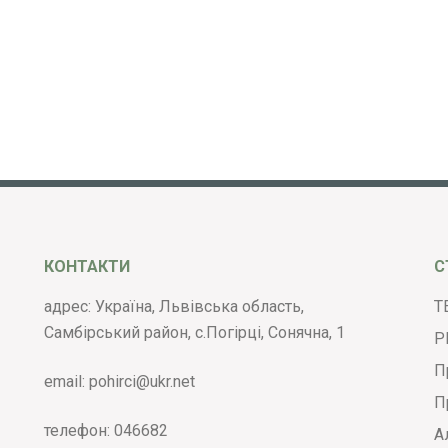
КОНТАКТИ
С
адрес: Україна, Львівська область,
Т
Самбірський район, с.Погірці, Сонячна, 1
Р
П
email:
pohirci@ukr.net
П
телефон:
046682
А