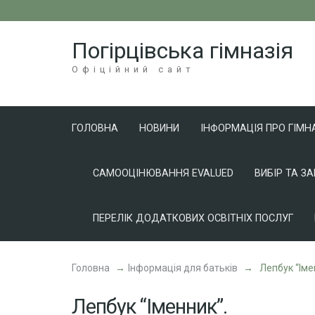
Перейти
до
Погірцівська гімназія
вмісту
(натисніть
Офіційний сайт
Enter)
ГОЛОВНА
НОВИНИ
ІНФОРМАЦІЯ ПРО ГІМН
САМООЦІНЮВАННЯ EVALUED
ВИБІР ТА З
ПЕРЕЛІК ДОДАТКОВИХ ОСВІТНІХ ПОСЛУГ
Головна
→
Інформація для батьків
→
Лепбук “Іме
Лепбук “Іменник”.