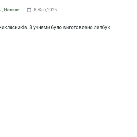
,
в
Новини
8 Жов,2025
микласників. З учнями було виготовлено лепбук