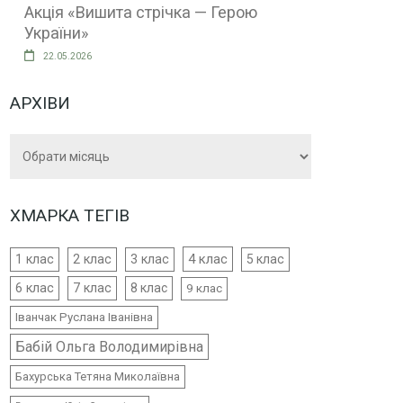
Акція «Вишита стрічка — Герою
України»
22.05.2026
АРХІВИ
Архіви
ХМАРКА ТЕГІВ
4 клас
1 клас
2 клас
3 клас
5 клас
6 клас
7 клас
8 клас
9 клас
Іванчак Руслана Іванівна
Бабій Ольга Володимирівна
Бахурська Тетяна Миколаївна