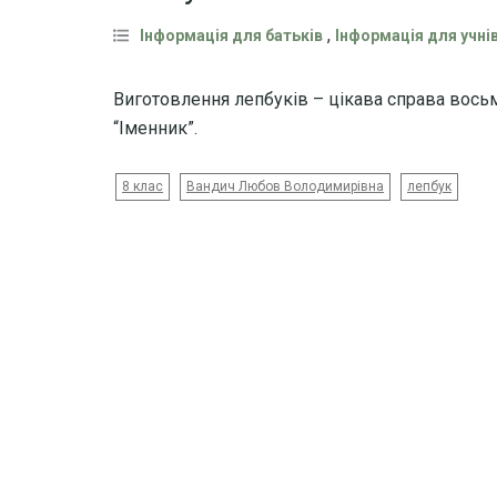
,
Інформація для батьків
Інформація для учні
Виготовлення лепбуків – цікава справа вось
“Іменник”.
8 клас
Вандич Любов Володимирівна
лепбук