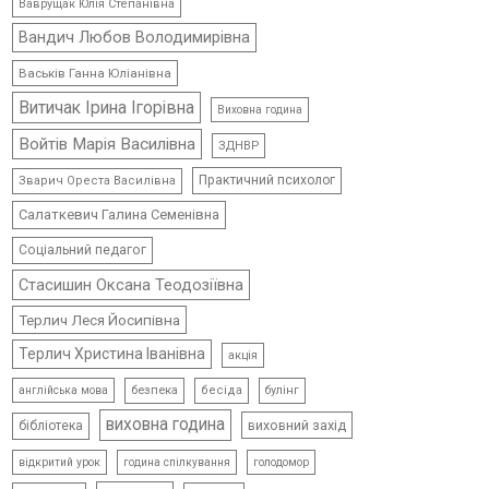
Ваврущак Юлія Степанівна
Вандич Любов Володимирівна
Васьків Ганна Юліанівна
Витичак Ірина Ігорівна
Виховна година
Войтів Марія Василівна
ЗДНВР
Практичний психолог
Зварич Ореста Василівна
Салаткевич Галина Семенівна
Соціальний педагог
Стасишин Оксана Теодозіївна
Терлич Леся Йосипівна
Терлич Христина Іванівна
акція
безпека
бесіда
булінг
англійська мова
виховна година
виховний захід
бібліотека
відкритий урок
голодомор
година спілкування