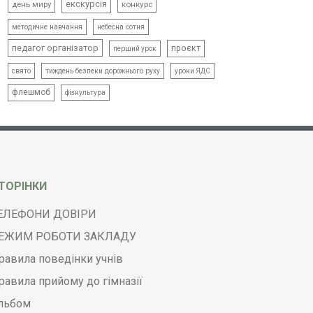
екскурсія
день миру
конкурс
методичне навчання
небесна сотня
педагог організатор
проєкт
перший урок
свято
тиждень безпеки дорожнього руху
уроки ЯДС
флешмоб
фізкультура
ТОРІНКИ
ЕЛЕФОНИ ДОВІРИ
ЕЖИМ РОБОТИ ЗАКЛАДУ
равила поведінки учнів
равила прийому до гімназії
льбом