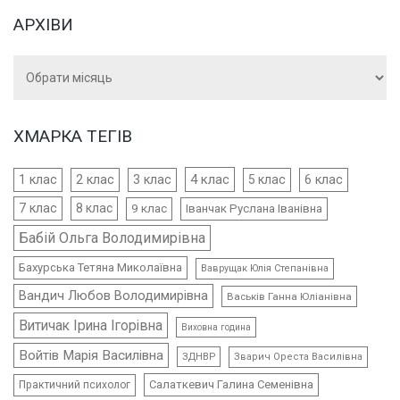
АРХІВИ
Архіви
ХМАРКА ТЕГІВ
4 клас
1 клас
2 клас
3 клас
5 клас
6 клас
7 клас
8 клас
9 клас
Іванчак Руслана Іванівна
Бабій Ольга Володимирівна
Бахурська Тетяна Миколаївна
Ваврущак Юлія Степанівна
Вандич Любов Володимирівна
Васьків Ганна Юліанівна
Витичак Ірина Ігорівна
Виховна година
Войтів Марія Василівна
ЗДНВР
Зварич Ореста Василівна
Салаткевич Галина Семенівна
Практичний психолог