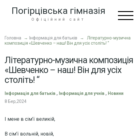
Перейти
Погірцівська гімназія
до
вмісту
Офіційний сайт
(натисніть
Enter)
Головна
→
Інформація для батьків
→
Літературно-музична
композиція «Шевченко – наш! Він для усіх століть! “
Літературно-музична композиція
«Шевченко – наш! Він для усіх
століть! “
,
,
Інформація для батьків
Інформація для учнів
Новини
8 Бер,2024
І мене в сім’ї великій,
В сім’ї вольній, новій,