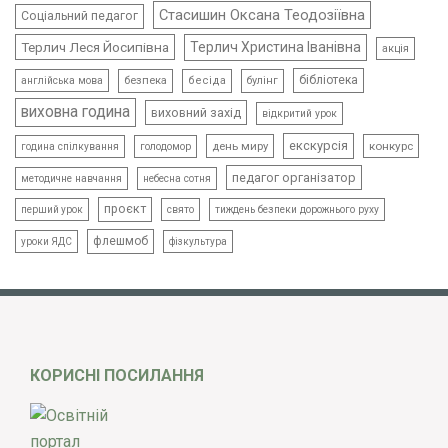
Стасишин Оксана Теодозіївна
Соціальний педагог
Терлич Леся Йосипівна
Терлич Христина Іванівна
акція
бібліотека
безпека
бесіда
булінг
англійська мова
виховна година
виховний захід
відкритий урок
екскурсія
день миру
конкурс
голодомор
година спілкування
педагог організатор
методичне навчання
небесна сотня
проєкт
свято
тиждень безпеки дорожнього руху
перший урок
флешмоб
уроки ЯДС
фізкультура
КОРИСНІ ПОСИЛАННЯ