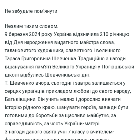
Не забудьте пом’янути
Незлим тихим словом.
9 березня 2024 року Україна відзначила 210 річницю
від Дня народження видатного майстра слова,
талановитого художника, славетного і величного
Тараса Григоровича Шевченка. Традиційно з нагоди
вшанування пам’яті Великого Українця у Погірцівській
школі відбулись Шевченківські дні.
Т. Шевченко вчора, сьогодні і завтра залишається у
серцях українців прикладом любові до свого народу,
Батьківщини. Він учить малих і дорослих вивчати
історію рідного краю, шанувати героїв, завжди бути
готовими до боротьби за щасливе майбутнє, за
справедливість, за честь України-матері.
З нагоди даного свята учні 7 класу з вчителем-
філологом підготували літературно-музичну