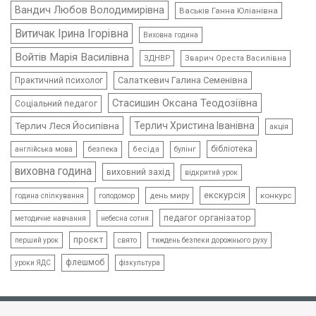
Вандич Любов Володимирівна
Васьків Ганна Юліанівна
Витичак Ірина Ігорівна
Виховна година
Войтів Марія Василівна
ЗДНВР
Зварич Ореста Василівна
Салаткевич Галина Семенівна
Практичний психолог
Стасишин Оксана Теодозіївна
Соціальний педагог
Терлич Леся Йосипівна
Терлич Христина Іванівна
акція
бібліотека
безпека
бесіда
булінг
англійська мова
виховна година
виховний захід
відкритий урок
екскурсія
день миру
конкурс
голодомор
година спілкування
педагог організатор
методичне навчання
небесна сотня
проєкт
свято
тиждень безпеки дорожнього руху
перший урок
флешмоб
уроки ЯДС
фізкультура