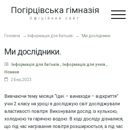
Перейти
Погірцівська гімназія
до
вмісту
Офіційний сайт
(натисніть
Enter)
Головна
→
Інформація для батьків
→
Ми дослідники.
Ми дослідники.
,
,
Інформація для батьків
Інформація для учнів
Новини
2 Бер,2023
Вивчаючи тему місяця “Ідеї – винаходи – відкриття”
учні 2 класу на уроці я досліджую світ досліджували
властивості повітря. Виконували дослід із кулькою,
холодною та гарячою водою. В ході досліду дізналися,
що під час нагрівання повітря розширюється, а під час