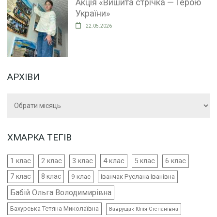
Акція «Вишита стрічка — Герою
України»
22.05.2026
АРХІВИ
Архіви
ХМАРКА ТЕГІВ
4 клас
1 клас
2 клас
3 клас
5 клас
6 клас
7 клас
8 клас
9 клас
Іванчак Руслана Іванівна
Бабій Ольга Володимирівна
Бахурська Тетяна Миколаївна
Ваврущак Юлія Степанівна