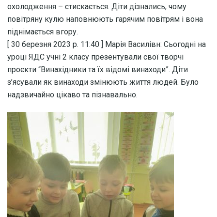
охолодження – стискається. Діти дізнались, чому
повітряну кулю наповнюють гарячим повітрям і вона
піднімається вгору.
[ 30 березня 2023 р. 11:40 ] ⁨Марія Василівн⁩: Сьогодні на
уроці ЯДС учні 2 класу презентували свої творчі
проєкти “Винахідники та їх відомі винаходи”. Діти
з’ясували як винаходи змінюють життя людей. Було
надзвичайно цікаво та пізнавально.