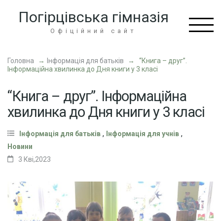
Перейти
Погірцівська гімназія
до
вмісту
Офіційний сайт
(натисніть
Enter)
Головна
→
Інформація для батьків
→
“Книга – друг”.
Інформаційна хвилинка до Дня книги у 3 класі
“Книга – друг”. Інформаційна
хвилинка до Дня книги у 3 класі
,
,
Інформація для батьків
Інформація для учнів
Новини
3 Кві,2023