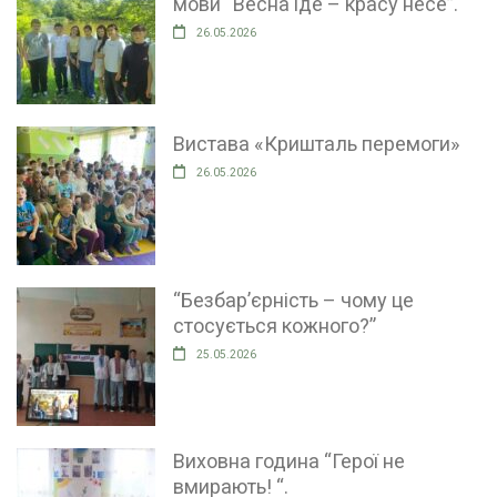
мови “Весна іде – красу несе”.
26.05.2026
Вистава «Кришталь перемоги»
26.05.2026
“Безбар’єрність – чому це
стосується кожного?”
25.05.2026
Виховна година “Герої не
вмирають! “.