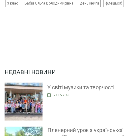
3 клас
Бабій Ольга Володимирівна
день книги
флешмоб
НЕДАВНІ НОВИНИ
У світі музики та творчості.
27.05.2026
Пленерний урок з української