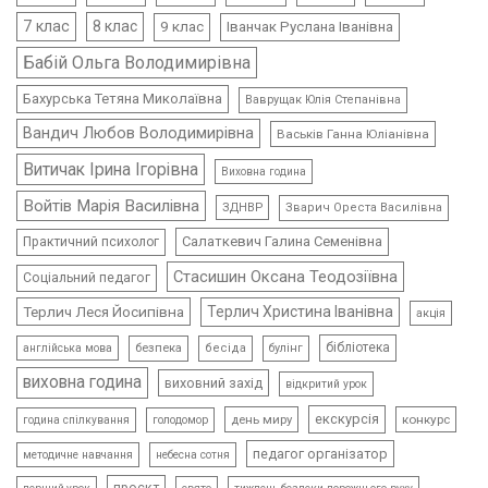
7 клас
8 клас
9 клас
Іванчак Руслана Іванівна
Бабій Ольга Володимирівна
Бахурська Тетяна Миколаївна
Ваврущак Юлія Степанівна
Вандич Любов Володимирівна
Васьків Ганна Юліанівна
Витичак Ірина Ігорівна
Виховна година
Войтів Марія Василівна
ЗДНВР
Зварич Ореста Василівна
Салаткевич Галина Семенівна
Практичний психолог
Стасишин Оксана Теодозіївна
Соціальний педагог
Терлич Леся Йосипівна
Терлич Христина Іванівна
акція
бібліотека
безпека
бесіда
булінг
англійська мова
виховна година
виховний захід
відкритий урок
екскурсія
день миру
конкурс
голодомор
година спілкування
педагог організатор
методичне навчання
небесна сотня