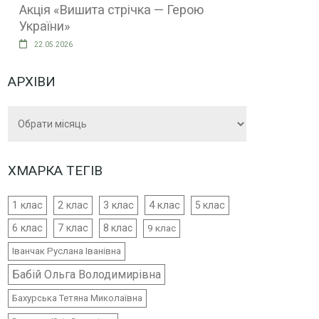
Акція «Вишита стрічка — Герою
України»
22.05.2026
АРХІВИ
Архіви
ХМАРКА ТЕГІВ
4 клас
1 клас
2 клас
3 клас
5 клас
6 клас
7 клас
8 клас
9 клас
Іванчак Руслана Іванівна
Бабій Ольга Володимирівна
Бахурська Тетяна Миколаївна