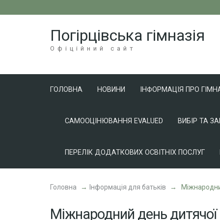
Перейти
до
Погірцівська гімназія
вмісту
(натисніть
Офіційний сайт
Enter)
ГОЛОВНА
НОВИНИ
ІНФОРМАЦІЯ ПРО ГІМН
САМООЦІНЮВАННЯ EVALUED
ВИБІР ТА З
ПЕРЕЛІК ДОДАТКОВИХ ОСВІТНІХ ПОСЛУГ
Головна
→
Інформація для батьків
→
Міжнародни
Міжнародний день дитячої 