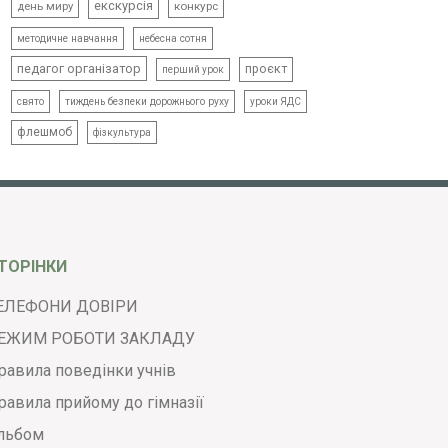
екскурсія
день миру
конкурс
методичне навчання
небесна сотня
педагог організатор
проєкт
перший урок
свято
тиждень безпеки дорожнього руху
уроки ЯДС
флешмоб
фізкультура
ТОРІНКИ
ЕЛЕФОНИ ДОВІРИ
ЕЖИМ РОБОТИ ЗАКЛАДУ
равила поведінки учнів
равила прийому до гімназії
льбом