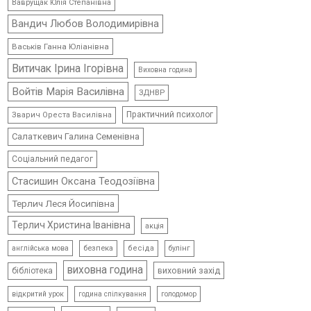
Ваврущак Юлія Степанівна
Вандич Любов Володимирівна
Васьків Ганна Юліанівна
Витичак Ірина Ігорівна
Виховна година
Войтів Марія Василівна
ЗДНВР
Практичний психолог
Зварич Ореста Василівна
Салаткевич Галина Семенівна
Соціальний педагог
Стасишин Оксана Теодозіївна
Терлич Леся Йосипівна
Терлич Христина Іванівна
акція
безпека
бесіда
булінг
англійська мова
виховна година
виховний захід
бібліотека
відкритий урок
голодомор
година спілкування