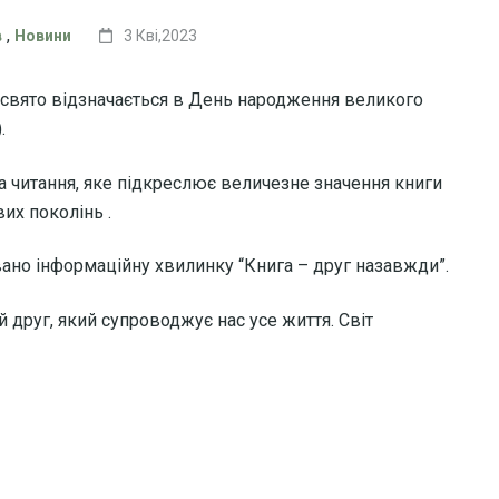
,
в
Новини
3 Кві,2023
е свято відзначається в День народження великого
.
та читання, яке підкреслює величезне значення книги
их поколінь .
зовано інформаційну хвилинку “Книга – друг назавжди”.
 друг, який супроводжує нас усе життя. Світ