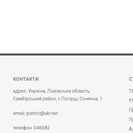
КОНТАКТИ
С
адрес: Україна, Львівська область,
Т
Самбірський район, с.Погірці, Сонячна, 1
Р
П
email:
pohirci@ukr.net
П
телефон:
046682
А