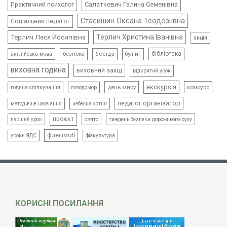
Салаткевич Галина Семенівна
Практичний психолог
Стасишин Оксана Теодозіївна
Соціальний педагог
Терлич Леся Йосипівна
Терлич Христина Іванівна
акція
бібліотека
безпека
бесіда
булінг
англійська мова
виховна година
виховний захід
відкритий урок
екскурсія
день миру
конкурс
голодомор
година спілкування
педагог організатор
методичне навчання
небесна сотня
проєкт
свято
тиждень безпеки дорожнього руху
перший урок
флешмоб
уроки ЯДС
фізкультура
КОРИСНІ ПОСИЛАННЯ