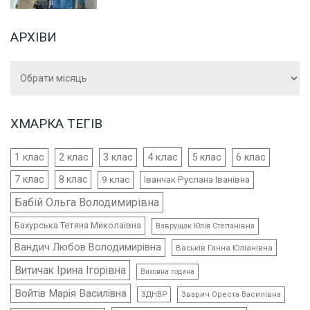
АРХІВИ
Архіви
ХМАРКА ТЕГІВ
4 клас
1 клас
2 клас
3 клас
5 клас
6 клас
7 клас
8 клас
9 клас
Іванчак Руслана Іванівна
Бабій Ольга Володимирівна
Бахурська Тетяна Миколаївна
Ваврущак Юлія Степанівна
Вандич Любов Володимирівна
Васьків Ганна Юліанівна
Витичак Ірина Ігорівна
Виховна година
Войтів Марія Василівна
ЗДНВР
Зварич Ореста Василівна