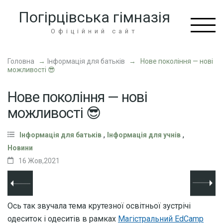
Перейти
Погірцівська гімназія
до
вмісту
Офіційний сайт
(натисніть
Enter)
Головна
→
Інформація для батьків
→
Нове покоління — нові
можливості 😎
Нове покоління — нові
можливості 😎
,
,
Інформація для батьків
Інформація для учнів
Новини
16 Жов,2021
Ось так звучала тема крутезної освітньої зустрічі
одеситок і одеситів в рамках
Магістральний EdCamp