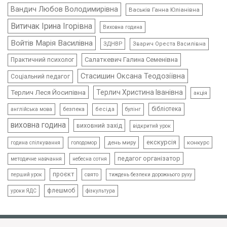
Вандич Любов Володимирівна
Васьків Ганна Юліанівна
Витичак Ірина Ігорівна
Виховна година
Войтів Марія Василівна
ЗДНВР
Зварич Ореста Василівна
Салаткевич Галина Семенівна
Практичний психолог
Стасишин Оксана Теодозіївна
Соціальний педагог
Терлич Леся Йосипівна
Терлич Христина Іванівна
акція
бібліотека
безпека
бесіда
булінг
англійська мова
виховна година
виховний захід
відкритий урок
екскурсія
день миру
конкурс
голодомор
година спілкування
педагог організатор
методичне навчання
небесна сотня
проєкт
свято
тиждень безпеки дорожнього руху
перший урок
флешмоб
уроки ЯДС
фізкультура