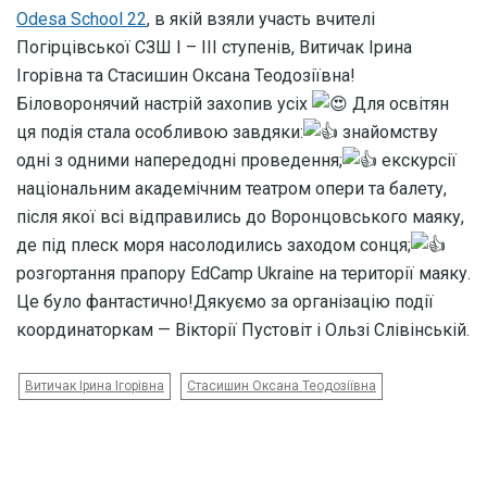
Odesa School 22
, в якій взяли участь вчителі
Погірцівської СЗШ І – ІІІ ступенів, Витичак Ірина
Ігорівна та Стасишин Оксана Теодозіївна!
Біловоронячий настрій захопив усіх
Для освітян
ця подія стала особливою завдяки:
знайомству
одні з одними напередодні проведення;
екскурсії
національним академічним театром опери та балету,
після якої всі відправились до Воронцовського маяку,
де під плеск моря насолодились заходом сонця;
розгортання прапору EdCamp Ukraine на території маяку.
Це було фантастично!Дякуємо за організацію події
координаторкам — Вікторії Пустовіт і Ользі Слівінській.
Витичак Ірина Ігорівна
Стасишин Оксана Теодозіївна