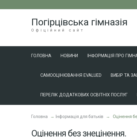
Перейти
до
Погірцівська гімназія
вмісту
(натисніть
Офіційний сайт
Enter)
ГОЛОВНА
НОВИНИ
ІНФОРМАЦІЯ ПРО ГІМН
САМООЦІНЮВАННЯ EVALUED
ВИБІР ТА З
ПЕРЕЛІК ДОДАТКОВИХ ОСВІТНІХ ПОСЛУГ
Головна
→
Інформація для батьків
→
Оцінення бе
Оцінення без знецінення.