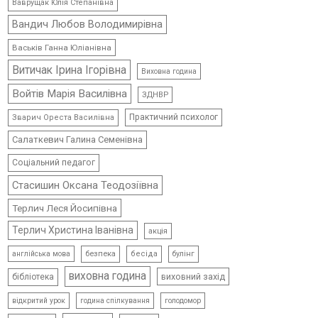
Ваврущак Юлія Степанівна
Вандич Любов Володимирівна
Васьків Ганна Юліанівна
Витичак Ірина Ігорівна
Виховна година
Войтів Марія Василівна
ЗДНВР
Практичний психолог
Зварич Ореста Василівна
Салаткевич Галина Семенівна
Соціальний педагог
Стасишин Оксана Теодозіївна
Терлич Леся Йосипівна
Терлич Христина Іванівна
акція
безпека
бесіда
булінг
англійська мова
виховна година
виховний захід
бібліотека
відкритий урок
голодомор
година спілкування