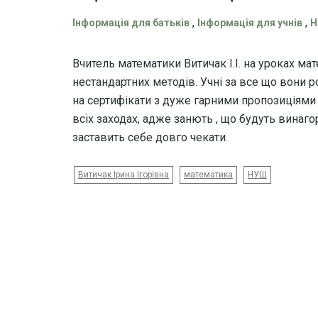
,
,
Інформація для батьків
Інформація для учнів
Н
Вчитель математики Витичак І.І. на уроках м
нестандартних методів. Учні за все що вони 
на сертифікати з дуже гарними пропозиціями 
всіх заходах, адже занють , що будуть винаго
заставить себе довго чекати.
Витичак Ірина Ігорівна
математика
НУШ