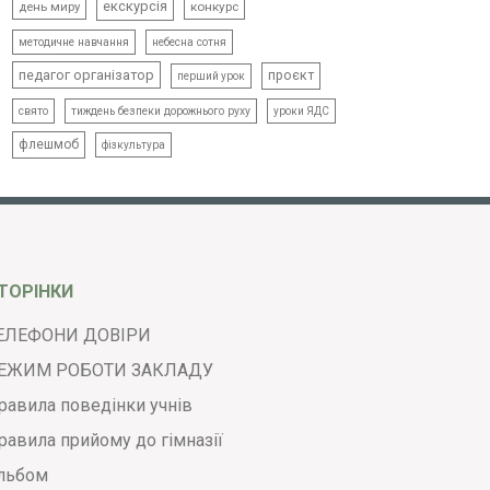
екскурсія
день миру
конкурс
методичне навчання
небесна сотня
педагог організатор
проєкт
перший урок
свято
тиждень безпеки дорожнього руху
уроки ЯДС
флешмоб
фізкультура
ТОРІНКИ
ЕЛЕФОНИ ДОВІРИ
ЕЖИМ РОБОТИ ЗАКЛАДУ
равила поведінки учнів
равила прийому до гімназії
льбом