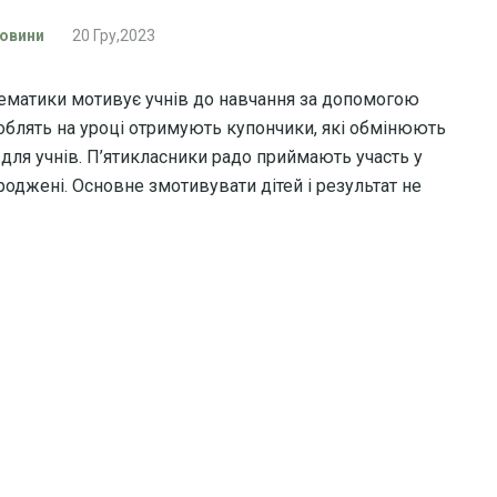
овини
20 Гру,2023
атематики мотивує учнів до навчання за допомогою
роблять на уроці отримують купончики, які обмінюють
для учнів. П’ятикласники радо приймають участь у
роджені. Основне змотивувати дітей і результат не