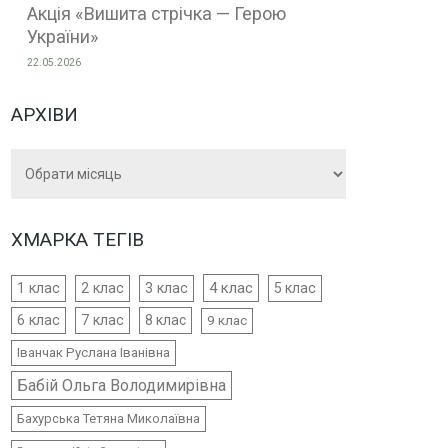
Акція «Вишита стрічка — Герою
України»
22.05.2026
АРХІВИ
Архіви
ХМАРКА ТЕГІВ
4 клас
1 клас
2 клас
3 клас
5 клас
6 клас
7 клас
8 клас
9 клас
Іванчак Руслана Іванівна
Бабій Ольга Володимирівна
Бахурська Тетяна Миколаївна