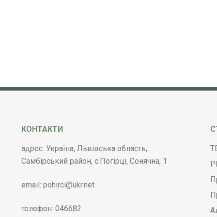
КОНТАКТИ
С
адрес: Україна, Львівська область,
Т
Самбірський район, с.Погірці, Сонячна, 1
Р
П
email:
pohirci@ukr.net
П
телефон:
046682
А