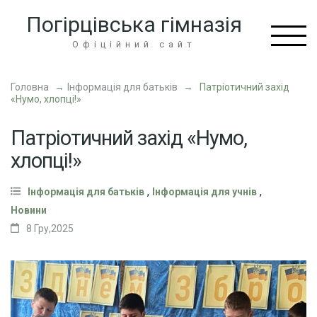
Перейти
Погірцівська гімназія
до
вмісту
Офіційний сайт
(натисніть
Enter)
Головна
→
Інформація для батьків
→
Патріотичний захід
«Нумо, хлопці!»
Патріотичний захід «Нумо,
хлопці!»
,
,
Інформація для батьків
Інформація для учнів
Новини
8 Гру,2025