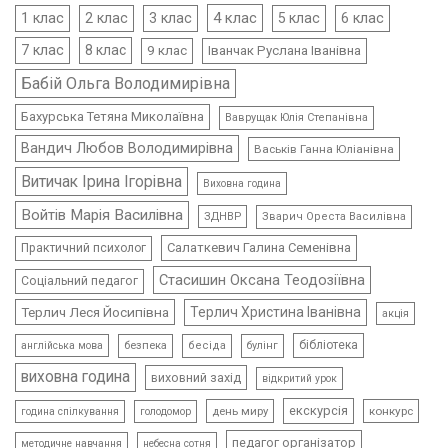
4 клас
1 клас
2 клас
3 клас
5 клас
6 клас
7 клас
8 клас
9 клас
Іванчак Руслана Іванівна
Бабій Ольга Володимирівна
Бахурська Тетяна Миколаївна
Ваврущак Юлія Степанівна
Вандич Любов Володимирівна
Васьків Ганна Юліанівна
Витичак Ірина Ігорівна
Виховна година
Войтів Марія Василівна
ЗДНВР
Зварич Ореста Василівна
Салаткевич Галина Семенівна
Практичний психолог
Стасишин Оксана Теодозіївна
Соціальний педагог
Терлич Леся Йосипівна
Терлич Христина Іванівна
акція
бібліотека
безпека
бесіда
булінг
англійська мова
виховна година
виховний захід
відкритий урок
екскурсія
день миру
конкурс
голодомор
година спілкування
педагог організатор
методичне навчання
небесна сотня