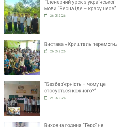
Пленерний урок з української
мови “Весна іде – красу несе”.
26.05.2026
Вистава «Кришталь перемоги»
26.05.2026
“Безбар’єрність – чому це
стосується кожного?”
25.05.2026
Виховна година “Герої не