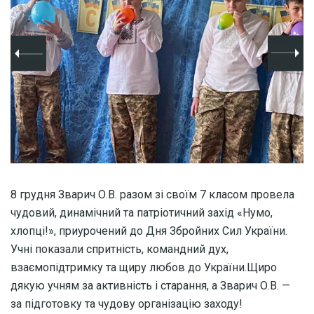
8 грудня Зварич О.В. разом зі своїм 7 класом провела
чудовий, динамічний та патріотичний захід «Нумо,
хлопці!», приурочений до Дня Збройних Сил України.
Учні показали спритність, командний дух,
взаємопідтримку та щиру любов до України.Щиро
дякую учням за активність і старання, а Зварич О.В. —
за підготовку та чудову організацію заходу!