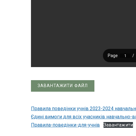
ЗАВАНТАЖИТИ ФАЙЛ
Правила поведінки учнів 2023-2024 навчальн
Єдині вимоги для всіх учасників навчально-в
Правила-поведінки-для-учнів
Завантажити