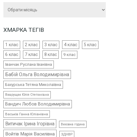
Архіви
ХМАРКА ТЕГІВ
4 клас
1 клас
2 клас
3 клас
5 клас
6 клас
7 клас
8 клас
9 клас
Іванчак Руслана Іванівна
Бабій Ольга Володимирівна
Бахурська Тетяна Миколаївна
Ваврущак Юлія Степанівна
Вандич Любов Володимирівна
Васьків Ганна Юліанівна
Витичак Ірина Ігорівна
Виховна година
Войтів Марія Василівна
ЗДНВР