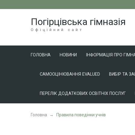
Перейти
до
Погірцівська гімназія
вмісту
(натисніть
Офіційний сайт
Enter)
ГОЛОВНА
НОВИНИ
ІНФОРМАЦІЯ ПРО ГІМН
САМООЦІНЮВАННЯ EVALUED
ВИБІР ТА З
ПЕРЕЛІК ДОДАТКОВИХ ОСВІТНІХ ПОСЛУГ
Головна
→
Правила поведінки учнів