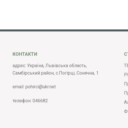
КОНТАКТИ
С
адрес: Україна, Львівська область,
Т
Самбірський район, с.Погірці, Сонячна, 1
Р
П
email:
pohirci@ukr.net
П
телефон:
046682
А
Ф