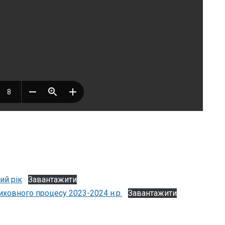
ий рік
Завантажити
иховного процесу 2023-2024 н.р.
Завантажити