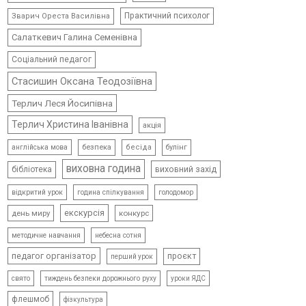
Практичний психолог
Зварич Ореста Василівна
Салаткевич Галина Семенівна
Соціальний педагог
Стасишин Оксана Теодозіївна
Терлич Леся Йосипівна
Терлич Христина Іванівна
акція
безпека
бесіда
булінг
англійська мова
виховна година
виховний захід
бібліотека
відкритий урок
голодомор
година спілкування
екскурсія
день миру
конкурс
методичне навчання
небесна сотня
педагог організатор
проєкт
перший урок
свято
тиждень безпеки дорожнього руху
уроки ЯДС
флешмоб
фізкультура