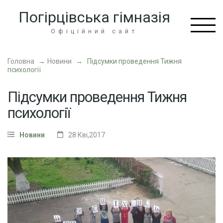
Перейти
Погірцівська гімназія
до
вмісту
Офіційний сайт
(натисніть
Enter)
Головна
→
Новини
→
Підсумки проведення Тижня
психології
Підсумки проведення Тижня
психології
Новини
28 Кві,2017