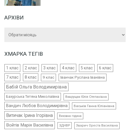
АРХІВИ
Архіви
ХМАРКА ТЕГІВ
4 клас
1 клас
2 клас
3 клас
5 клас
6 клас
7 клас
8 клас
9 клас
Іванчак Руслана Іванівна
Бабій Ольга Володимирівна
Бахурська Тетяна Миколаївна
Ваврущак Юлія Степанівна
Вандич Любов Володимирівна
Васьків Ганна Юліанівна
Витичак Ірина Ігорівна
Виховна година
Войтів Марія Василівна
ЗДНВР
Зварич Ореста Василівна