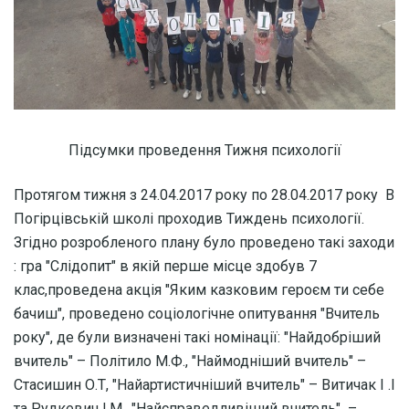
Підсумки проведення Тижня психології
Протягом тижня з 24.04.2017 року по 28.04.2017 року В
Погірцівській школі проходив Тиждень психології.
Згідно розробленого плану було проведено такі заходи
: гра "Слідопит" в якій перше місце здобув 7
клас,проведена акція "Яким казковим героєм ти себе
бачиш", проведено соціологічне опитування "Вчитель
року", де були визначені такі номінації: "Найдобріший
вчитель" – Політило М.Ф., "Наймодніший вчитель" –
Стасишин О.Т, "Найартистичніший вчитель" – Витичак І .І
та Рудкевич І.М., "Найсправедливіший вчитель" –