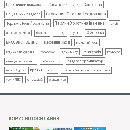
Салаткевич Галина Семенівна
Практичний психолог
Стасишин Оксана Теодозіївна
Соціальний педагог
Терлич Леся Йосипівна
Терлич Христина Іванівна
акція
бібліотека
безпека
бесіда
булінг
англійська мова
виховна година
виховний захід
відкритий урок
екскурсія
день миру
конкурс
голодомор
година спілкування
педагог організатор
методичне навчання
небесна сотня
проєкт
свято
тиждень безпеки дорожнього руху
перший урок
флешмоб
уроки ЯДС
фізкультура
КОРИСНІ ПОСИЛАННЯ