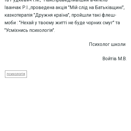
Іванчак Р.І..,проведена акція "Мій слід на Батьківщині",
казкотерапія "Дружня країна", пройшли такі флеш-
моби : "Нехай у твоєму житті не буде чорних смуг" та
"Усміхнись психологія".
Психолог школи
Войтів М.В.
психологія