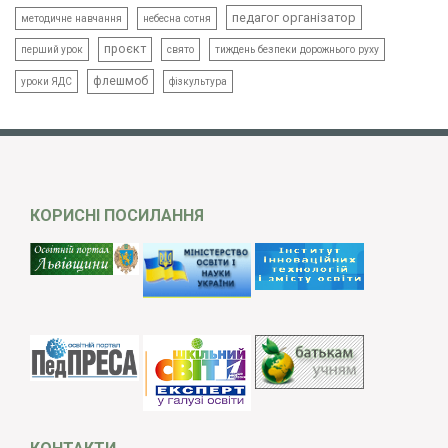
педагог організатор
методичне навчання
небесна сотня
проєкт
свято
тиждень безпеки дорожнього руху
перший урок
флешмоб
уроки ЯДС
фізкультура
КОРИСНІ ПОСИЛАННЯ