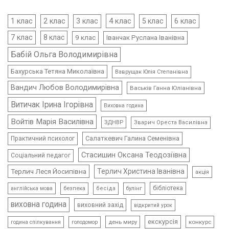
4 клас
1 клас
2 клас
3 клас
5 клас
6 клас
7 клас
8 клас
9 клас
Іванчак Руслана Іванівна
Бабій Ольга Володимирівна
Бахурська Тетяна Миколаївна
Ваврущак Юлія Степанівна
Вандич Любов Володимирівна
Васьків Ганна Юліанівна
Витичак Ірина Ігорівна
Виховна година
Войтів Марія Василівна
ЗДНВР
Зварич Ореста Василівна
Салаткевич Галина Семенівна
Практичний психолог
Стасишин Оксана Теодозіївна
Соціальний педагог
Терлич Леся Йосипівна
Терлич Христина Іванівна
акція
бібліотека
безпека
бесіда
булінг
англійська мова
виховна година
виховний захід
відкритий урок
екскурсія
день миру
конкурс
голодомор
година спілкування