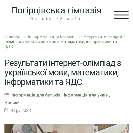
Перейти
Погірцівська гімназія
до
вмісту
Офіційний сайт
(натисніть
Enter)
Головна
→
Інформація для батьків
→
Результати інтернет-
олімпіад з української мови, математики, інформатики та
ЯДС.
Результати інтернет-олімпіад з
української мови, математики,
інформатики та ЯДС.
,
,
Інформація для батьків
Інформація для учнів
Новини
4 Гру,2023