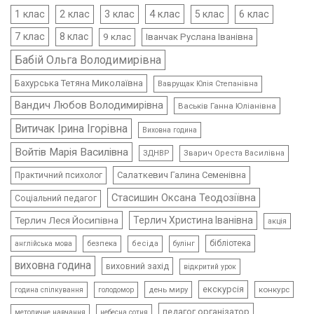
4 клас
1 клас
2 клас
3 клас
5 клас
6 клас
7 клас
8 клас
9 клас
Іванчак Руслана Іванівна
Бабій Ольга Володимирівна
Бахурська Тетяна Миколаївна
Ваврущак Юлія Степанівна
Вандич Любов Володимирівна
Васьків Ганна Юліанівна
Витичак Ірина Ігорівна
Виховна година
Войтів Марія Василівна
ЗДНВР
Зварич Ореста Василівна
Салаткевич Галина Семенівна
Практичний психолог
Стасишин Оксана Теодозіївна
Соціальний педагог
Терлич Леся Йосипівна
Терлич Христина Іванівна
акція
бібліотека
безпека
бесіда
булінг
англійська мова
виховна година
виховний захід
відкритий урок
екскурсія
день миру
конкурс
голодомор
година спілкування
педагог організатор
методичне навчання
небесна сотня