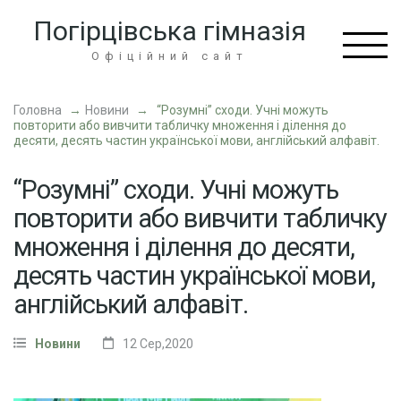
Перейти
Погірцівська гімназія
до
вмісту
Офіційний сайт
(натисніть
Enter)
Головна
→
Новини
→
“Розумні” сходи. Учні можуть
повторити або вивчити табличку множення і ділення до
десяти, десять частин української мови, англійський алфавіт.
“Розумні” сходи. Учні можуть
повторити або вивчити табличку
множення і ділення до десяти,
десять частин української мови,
англійський алфавіт.
Новини
12 Сер,2020