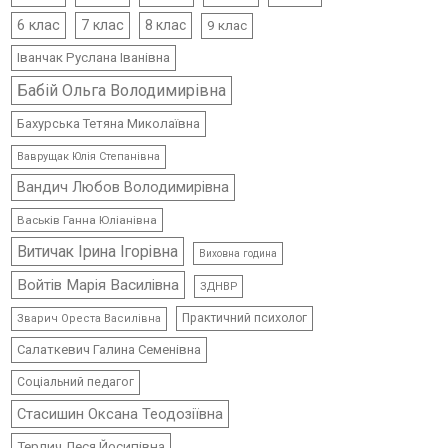
6 клас
7 клас
8 клас
9 клас
Іванчак Руслана Іванівна
Бабій Ольга Володимирівна
Бахурська Тетяна Миколаївна
Ваврущак Юлія Степанівна
Вандич Любов Володимирівна
Васьків Ганна Юліанівна
Витичак Ірина Ігорівна
Виховна година
Войтів Марія Василівна
ЗДНВР
Практичний психолог
Зварич Ореста Василівна
Салаткевич Галина Семенівна
Соціальний педагог
Стасишин Оксана Теодозіївна
Терлич Леся Йосипівна