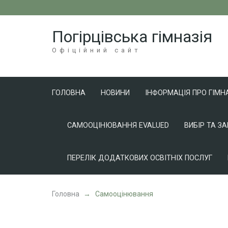
Перейти
до
Погірцівська гімназія
вмісту
(натисніть
Офіційний сайт
Enter)
ГОЛОВНА
НОВИНИ
ІНФОРМАЦІЯ ПРО ГІМН
САМООЦІНЮВАННЯ EVALUED
ВИБІР ТА З
ПЕРЕЛІК ДОДАТКОВИХ ОСВІТНІХ ПОСЛУГ
Головна
→
Самооцінювання