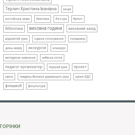
Терлич Христина Іванівна
акція
безпека
бесіда
булінг
англійська мова
виховна година
виховний захід
бібліотека
відкритий урок
голодомор
година спілкування
екскурсія
день миру
конкурс
методичне навчання
небесна сотня
педагог організатор
проєкт
перший урок
свято
тиждень безпеки дорожнього руху
уроки ЯДС
флешмоб
фізкультура
ТОРІНКИ