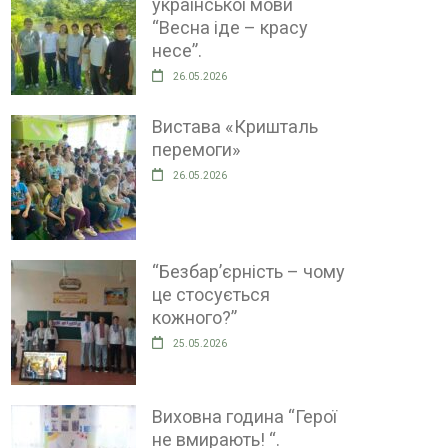
української мови
“Весна іде – красу
несе”.
26.05.2026
Вистава «Кришталь
перемоги»
26.05.2026
“Безбар’єрність – чому
це стосується
кожного?”
25.05.2026
Виховна година “Герої
не вмирають! “.