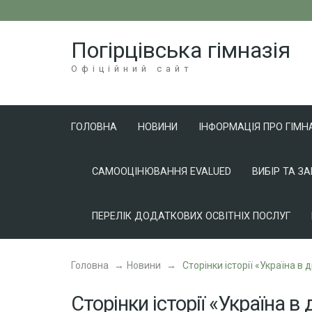
Перейти
до
Погірцівська гімназія
вмісту
(натисніть
Офіційний сайт
Enter)
ГОЛОВНА
НОВИНИ
ІНФОРМАЦІЯ ПРО ГІМН
САМООЦІНЮВАННЯ EVALUED
ВИБІР ТА З
ПЕРЕЛІК ДОДАТКОВИХ ОСВІТНІХ ПОСЛУГ
Головна
→
Новини
→
Сторінки історії «Україна в д
Сторінки історії «Україна в д