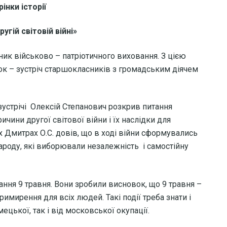
інки історії
ругій світовій війні»
чник військово – патріотичного виховання. З цією
ок – зустріч старшокласників з громадським діячем
устрічі Олексій Степанович розкрив питання
ричини другої світової війни і їх наслідки для
х Дмитрах О.С. довів, що в ході війни сформувались
ароду, які виборювали незалежність і самостійну
ня 9 травня. Вони зробили висновок, що 9 травня –
примирення для всіх людей. Такі події треба знати і
мецької, так і від московської окупації.