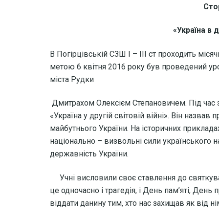
Стор
«Україна в д
В Погірцівській СЗШ І – ІІІ ст проходить міся
метою 6 квітня 2016 року був проведений ур
міста Рудки
Дмитрахом Олексієм Степановичем. Під час з
«Україна у другій світовій війні». Він назвав п
майбутнього України. На історичних приклада
національно – визвольні сили українського н
державність України.
Учні висловили своє ставлення до святкуван
це одночасно і трагедія, і День пам’яті, День 
віддати данину тим, хто нас захищав як від ні