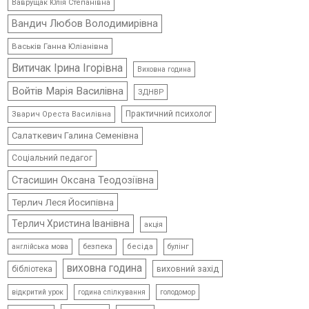
Ваврущак Юлія Степанівна
Вандич Любов Володимирівна
Васьків Ганна Юліанівна
Витичак Ірина Ігорівна
Виховна година
Войтів Марія Василівна
ЗДНВР
Практичний психолог
Зварич Ореста Василівна
Салаткевич Галина Семенівна
Соціальний педагог
Стасишин Оксана Теодозіївна
Терлич Леся Йосипівна
Терлич Христина Іванівна
акція
безпека
бесіда
булінг
англійська мова
виховна година
виховний захід
бібліотека
відкритий урок
голодомор
година спілкування