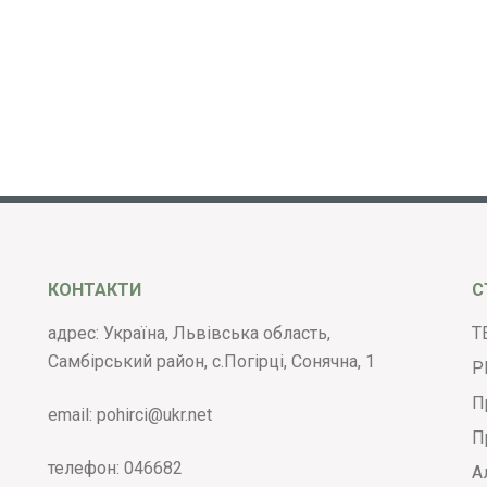
КОНТАКТИ
С
адрес: Україна, Львівська область,
Т
Самбірський район, с.Погірці, Сонячна, 1
Р
П
email:
pohirci@ukr.net
П
телефон:
046682
А