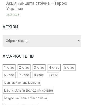
Акція «Вишита стрічка — Герою
України»
22.05.2026
АРХІВИ
Архіви
ХМАРКА ТЕГІВ
4 клас
1 клас
2 клас
3 клас
5 клас
6 клас
7 клас
8 клас
9 клас
Іванчак Руслана Іванівна
Бабій Ольга Володимирівна
Бахурська Тетяна Миколаївна