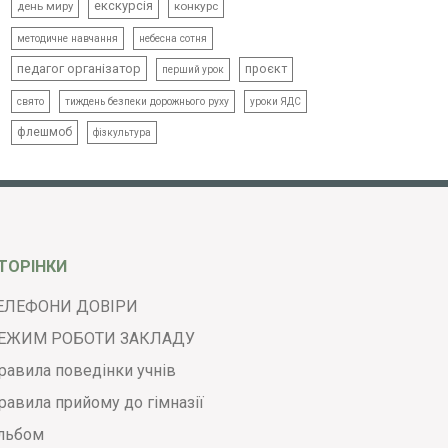
екскурсія
день миру
конкурс
методичне навчання
небесна сотня
педагог організатор
проєкт
перший урок
свято
тиждень безпеки дорожнього руху
уроки ЯДС
флешмоб
фізкультура
ТОРІНКИ
ЕЛЕФОНИ ДОВІРИ
ЕЖИМ РОБОТИ ЗАКЛАДУ
равила поведінки учнів
равила прийому до гімназії
льбом