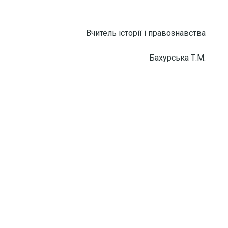
історії і правознавства
Бахурська Т.М.