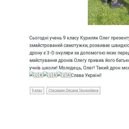
Сьогодні учень 9 класу Куриляк Олег презент
змайстрований самотужки, розвиває швидкість
дрону є 3-D окуляри за допомогою яких перед
майстування дронів Олегу привив його батьк
учнів школи! Молодець, Олег! Такий дрон мо
Слава Україні!
9 клас
Стасишин Оксана Теодозіївна