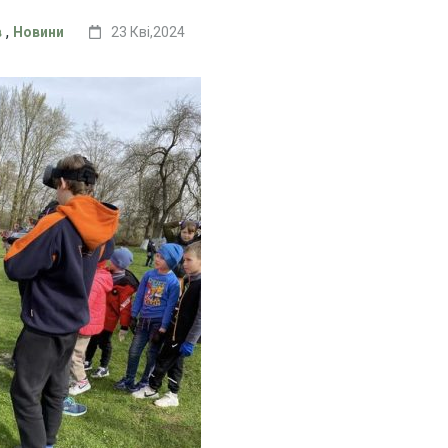
,
в
Новини
23 Кві,2024