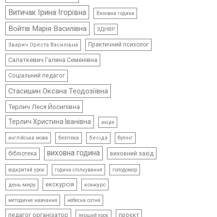
Витичак Ірина Ігорівна
Виховна година
Войтів Марія Василівна
ЗДНВР
Практичний психолог
Зварич Ореста Василівна
Салаткевич Галина Семенівна
Соціальний педагог
Стасишин Оксана Теодозіївна
Терлич Леся Йосипівна
Терлич Христина Іванівна
акція
безпека
бесіда
булінг
англійська мова
виховна година
виховний захід
бібліотека
відкритий урок
голодомор
година спілкування
екскурсія
день миру
конкурс
методичне навчання
небесна сотня
педагог організатор
проєкт
перший урок