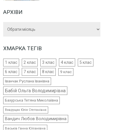
АРХІВИ
Архіви
ХМАРКА ТЕГІВ
4 клас
1 клас
2 клас
3 клас
5 клас
6 клас
7 клас
8 клас
9 клас
Іванчак Руслана Іванівна
Бабій Ольга Володимирівна
Бахурська Тетяна Миколаївна
Ваврущак Юлія Степанівна
Вандич Любов Володимирівна
Васьків Ганна Юліанівна