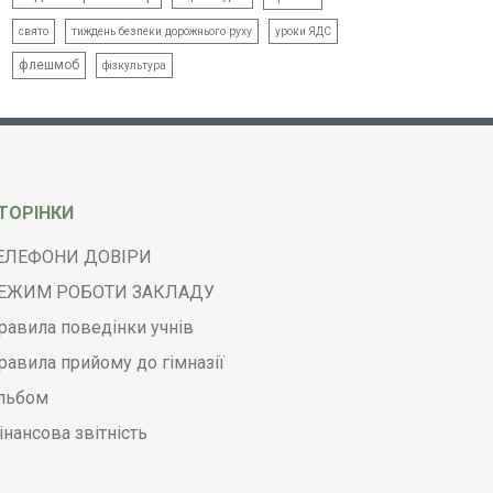
свято
тиждень безпеки дорожнього руху
уроки ЯДС
флешмоб
фізкультура
ТОРІНКИ
ЕЛЕФОНИ ДОВІРИ
ЕЖИМ РОБОТИ ЗАКЛАДУ
равила поведінки учнів
равила прийому до гімназії
льбом
інансова звітність