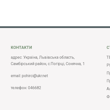
КОНТАКТИ
С
адрес: Україна, Львівська область,
Т
Самбірський район, с.Погірці, Сонячна, 1
Р
П
email:
pohirci@ukr.net
П
телефон:
046682
А
Ф