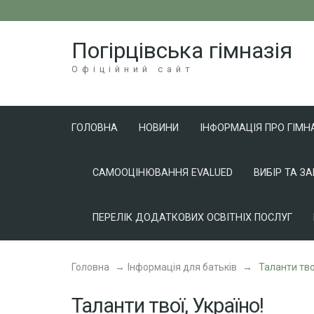
Перейти
до
Погірцівська гімназія
вмісту
(натисніть
Офіційний сайт
Enter)
ГОЛОВНА
НОВИНИ
ІНФОРМАЦІЯ ПРО ГІМН
САМООЦІНЮВАННЯ EVALUED
ВИБІР ТА З
ПЕРЕЛІК ДОДАТКОВИХ ОСВІТНІХ ПОСЛУГ
Головна
→
Інформація для батьків
→
Таланти тво
Таланти твої, Україно!