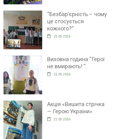
“Безбар’єрність – чому
це стосується
кожного?”
25.05.2026
Виховна година “Герої
не вмирають! “.
22.05.2026
Акція «Вишита стрічка
— Герою України»
22.05.2026