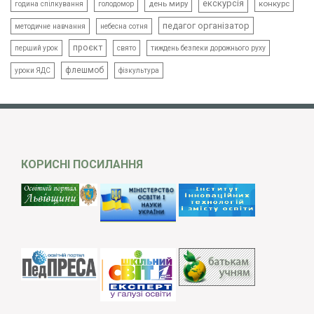
екскурсія
день миру
конкурс
голодомор
година спілкування
педагог організатор
методичне навчання
небесна сотня
проєкт
свято
тиждень безпеки дорожнього руху
перший урок
флешмоб
уроки ЯДС
фізкультура
КОРИСНІ ПОСИЛАННЯ