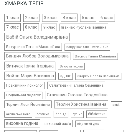
ХМАРКА ТЕГІВ
4 клас
1 клас
2 клас
3 клас
5 клас
6 клас
7 клас
8 клас
9 клас
Іванчак Руслана Іванівна
Бабій Ольга Володимирівна
Бахурська Тетяна Миколаївна
Ваврущак Юлія Степанівна
Вандич Любов Володимирівна
Васьків Ганна Юліанівна
Витичак Ірина Ігорівна
Виховна година
Войтів Марія Василівна
ЗДНВР
Зварич Ореста Василівна
Салаткевич Галина Семенівна
Практичний психолог
Стасишин Оксана Теодозіївна
Соціальний педагог
Терлич Леся Йосипівна
Терлич Христина Іванівна
акція
бібліотека
безпека
бесіда
булінг
англійська мова
виховна година
виховний захід
відкритий урок