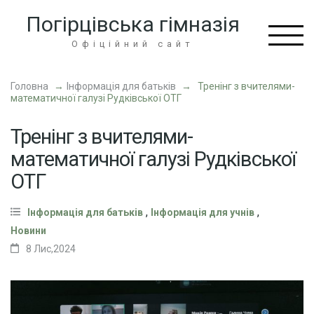
Перейти
Погірцівська гімназія
до
вмісту
Офіційний сайт
(натисніть
Enter)
Головна
→
Інформація для батьків
→
Тренінг з вчителями-
математичної галузі Рудківської ОТГ
Тренінг з вчителями-
математичної галузі Рудківської
ОТГ
,
,
Інформація для батьків
Інформація для учнів
Новини
8 Лис,2024