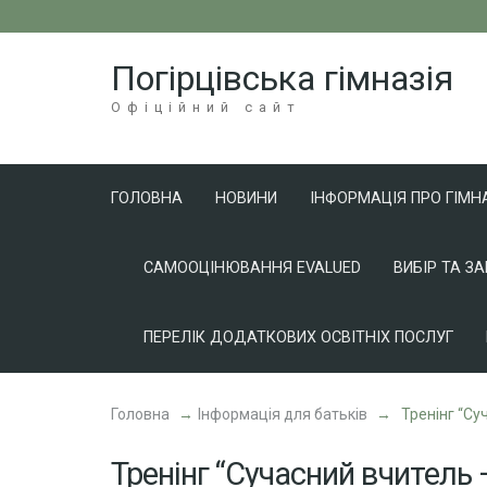
Перейти
до
Погірцівська гімназія
вмісту
(натисніть
Офіційний сайт
Enter)
ГОЛОВНА
НОВИНИ
ІНФОРМАЦІЯ ПРО ГІМН
САМООЦІНЮВАННЯ EVALUED
ВИБІР ТА З
ПЕРЕЛІК ДОДАТКОВИХ ОСВІТНІХ ПОСЛУГ
Головна
→
Інформація для батьків
→
Тренінг “Су
Тренінг “Сучасний вчитель 