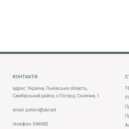
КОНТАКТИ
С
адрес: Україна, Львівська область,
Т
Самбірський район, с.Погірці, Сонячна, 1
Р
П
email:
pohirci@ukr.net
П
телефон:
046682
А