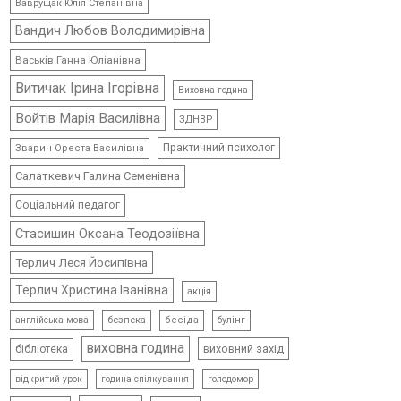
Ваврущак Юлія Степанівна
Вандич Любов Володимирівна
Васьків Ганна Юліанівна
Витичак Ірина Ігорівна
Виховна година
Войтів Марія Василівна
ЗДНВР
Практичний психолог
Зварич Ореста Василівна
Салаткевич Галина Семенівна
Соціальний педагог
Стасишин Оксана Теодозіївна
Терлич Леся Йосипівна
Терлич Христина Іванівна
акція
безпека
бесіда
булінг
англійська мова
виховна година
виховний захід
бібліотека
відкритий урок
голодомор
година спілкування