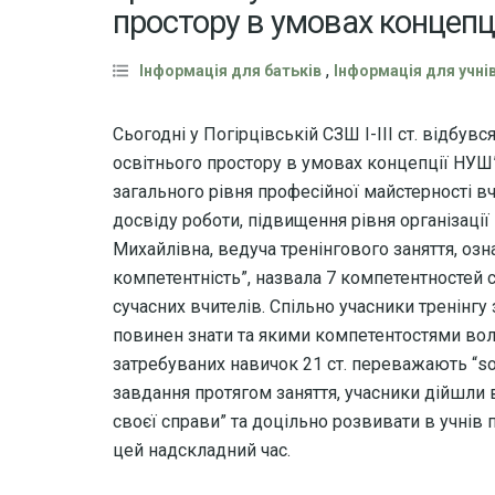
простору в умовах концепц
,
Інформація для батьків
Інформація для учні
Сьогодні у Погірцівській СЗШ І-ІІІ ст. відбувс
освітнього простору в умовах концепції НУШ
загального рівня професійної майстерності 
досвіду роботи, підвищення рівня організаці
Михайлівна, ведуча тренінгового заняття, озн
компетентність”, назвала 7 компетентностей 
сучасних вчителів. Спільно учасники трен
повинен знати та якими компетентостями воло
затребуваних навичок 21 ст. переважають “soft
завдання протягом заняття, учасники дійшли 
своєї справи” та доцільно розвивати в учнів по
цей надскладний час.