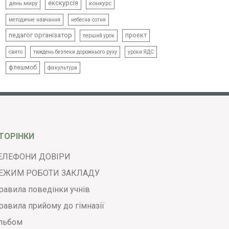
екскурсія
день миру
конкурс
методичне навчання
небесна сотня
педагог організатор
проєкт
перший урок
свято
тиждень безпеки дорожнього руху
уроки ЯДС
флешмоб
фізкультура
ТОРІНКИ
ЕЛЕФОНИ ДОВІРИ
ЕЖИМ РОБОТИ ЗАКЛАДУ
равила поведінки учнів
равила прийому до гімназії
льбом