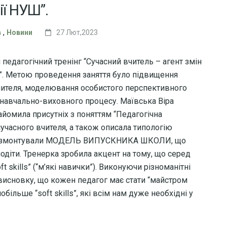
ії НУШ”.
,
в
Новини
27 Лют,2023
я педагогічний тренінг “Сучасний вчитель – агент змін
”. Метою проведення заняття було підвищення
вчителя, моделювання особистого перспективного
ї навчально-виховного процесу. Маївська Віра
айомила присутніх з поняттям “Педагогічна
сучасного вчителя, а також описала типологію
інгу змонтували МОДЕЛЬ ВИПУСКНИКА ШКОЛИ, що
діти. Тренерка зробила акцент на тому, що серед
 skills” (“м’які навички”). Виконуючи різноманітні
висновку, що кожен педагог має стати “майстром
більше “soft skills”, які всім нам дуже необхідні у