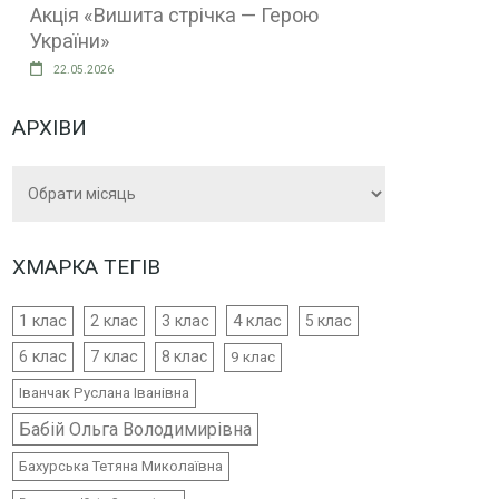
Акція «Вишита стрічка — Герою
України»
22.05.2026
АРХІВИ
Архіви
ХМАРКА ТЕГІВ
4 клас
1 клас
2 клас
3 клас
5 клас
6 клас
7 клас
8 клас
9 клас
Іванчак Руслана Іванівна
Бабій Ольга Володимирівна
Бахурська Тетяна Миколаївна