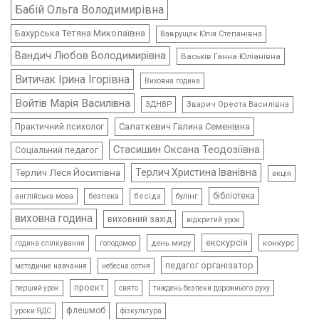
Бабій Ольга Володимирівна
Бахурська Тетяна Миколаївна
Ваврущак Юлія Степанівна
Вандич Любов Володимирівна
Васьків Ганна Юліанівна
Витичак Ірина Ігорівна
Виховна година
Войтів Марія Василівна
ЗДНВР
Зварич Ореста Василівна
Салаткевич Галина Семенівна
Практичний психолог
Стасишин Оксана Теодозіївна
Соціальний педагог
Терлич Леся Йосипівна
Терлич Христина Іванівна
акція
бібліотека
безпека
бесіда
булінг
англійська мова
виховна година
виховний захід
відкритий урок
екскурсія
день миру
конкурс
голодомор
година спілкування
педагог організатор
методичне навчання
небесна сотня
проєкт
свято
тиждень безпеки дорожнього руху
перший урок
флешмоб
уроки ЯДС
фізкультура