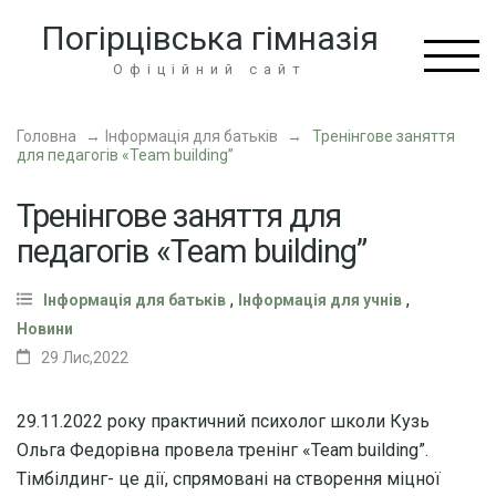
Перейти
Погірцівська гімназія
до
вмісту
Офіційний сайт
(натисніть
Enter)
Головна
→
Інформація для батьків
→
Тренінгове заняття
для педагогів «Team building”
Тренінгове заняття для
педагогів «Team building”
,
,
Інформація для батьків
Інформація для учнів
Новини
29 Лис,2022
29.11.2022 року практичний психолог школи Кузь
Ольга Федорівна провела тренінг «Team building”.
Тімбілдинг- це дії, спрямовані на створення міцної