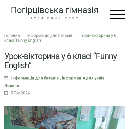
Перейти
Погірцівська гімназія
до
вмісту
Офіційний сайт
(натисніть
Enter)
Головна
→
Інформація для батьків
→
Урок-вікторина у 6
класі “Funny English”
Урок-вікторина у 6 класі “Funny
English”
,
,
Інформація для батьків
Інформація для учнів
Новини
5 Гру,2024