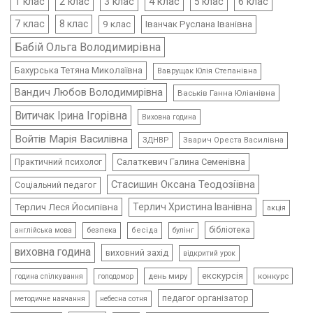
4 клас
1 клас
2 клас
3 клас
5 клас
6 клас
7 клас
8 клас
9 клас
Іванчак Руслана Іванівна
Бабій Ольга Володимирівна
Бахурська Тетяна Миколаївна
Ваврущак Юлія Степанівна
Вандич Любов Володимирівна
Васьків Ганна Юліанівна
Витичак Ірина Ігорівна
Виховна година
Войтів Марія Василівна
ЗДНВР
Зварич Ореста Василівна
Салаткевич Галина Семенівна
Практичний психолог
Стасишин Оксана Теодозіївна
Соціальний педагог
Терлич Леся Йосипівна
Терлич Христина Іванівна
акція
бібліотека
безпека
бесіда
булінг
англійська мова
виховна година
виховний захід
відкритий урок
екскурсія
день миру
конкурс
голодомор
година спілкування
педагог організатор
методичне навчання
небесна сотня