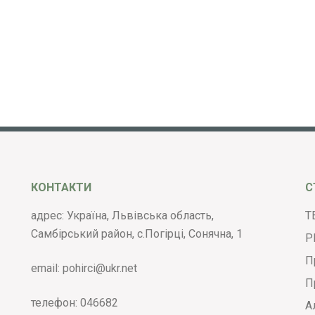
КОНТАКТИ
С
адрес: Україна, Львівська область,
Т
Самбірський район, с.Погірці, Сонячна, 1
Р
П
email:
pohirci@ukr.net
П
телефон:
046682
А