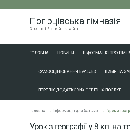
Перейти
до
Погірцівська гімназія
вмісту
(натисніть
Офіційний сайт
Enter)
ГОЛОВНА
НОВИНИ
ІНФОРМАЦІЯ ПРО ГІМН
САМООЦІНЮВАННЯ EVALUED
ВИБІР ТА З
ПЕРЕЛІК ДОДАТКОВИХ ОСВІТНІХ ПОСЛУГ
Головна
→
Інформація для батьків
→
Урок з геогр
Урок з географії у 8 кл. на т