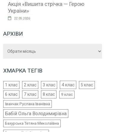
Акція «Вишита стрічка — Герою
України»
22.05.2026
АРХІВИ
Архіви
ХМАРКА ТЕГІВ
4 клас
1 клас
2 клас
3 клас
5 клас
6 клас
7 клас
8 клас
9 клас
Іванчак Руслана Іванівна
Бабій Ольга Володимирівна
Бахурська Тетяна Миколаївна