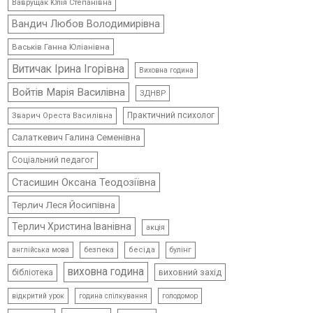
Ваврущак Юлія Степанівна
Вандич Любов Володимирівна
Васьків Ганна Юліанівна
Витичак Ірина Ігорівна
Виховна година
Войтів Марія Василівна
ЗДНВР
Практичний психолог
Зварич Ореста Василівна
Салаткевич Галина Семенівна
Соціальний педагог
Стасишин Оксана Теодозіївна
Терлич Леся Йосипівна
Терлич Христина Іванівна
акція
безпека
бесіда
булінг
англійська мова
виховна година
виховний захід
бібліотека
відкритий урок
голодомор
година спілкування