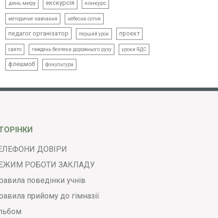
екскурсія
день миру
конкурс
методичне навчання
небесна сотня
педагог організатор
проєкт
перший урок
свято
тиждень безпеки дорожнього руху
уроки ЯДС
флешмоб
фізкультура
ТОРІНКИ
ЕЛЕФОНИ ДОВІРИ
ЕЖИМ РОБОТИ ЗАКЛАДУ
равила поведінки учнів
равила прийому до гімназії
льбом