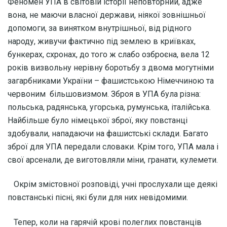
Феномен УПА в світовій історії неповторний, адже
вона, не маючи власної держави, ніякої зовнішньої
допомоги, за винятком внутрішньої, від рідного
народу, живучи фактично під землею в криївках,
бункерах, схронах, до того ж слабо озброєна, вела 12
років визвольну нерівну боротьбу з двома могутніми
загарбниками України – фашистською Німеччиною та
червоним більшовизмом. Зброя в УПА була різна:
польська, радянська, угорська, румунська, італійська.
Найбільше було німецької зброї, яку повстанці
здобували, нападаючи на фашистські склади. Багато
зброї для УПА передали словаки. Крім того, УПА мала і
свої арсенали, де виготовляли міни, гранати, кулемети.
Окрім змістовної розповіді, учні прослухали ще деякі
повстанські пісні, які були для них невідомими.
Тепер, коли на гарячій крові полеглих повстанців