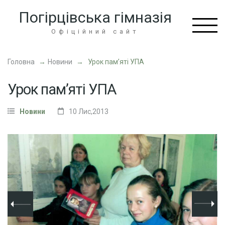
Перейти
Погірцівська гімназія
до
вмісту
Офіційний сайт
(натисніть
Enter)
Головна
→
Новини
→
Урок пам’яті УПА
Урок пам’яті УПА
Новини
10 Лис,2013