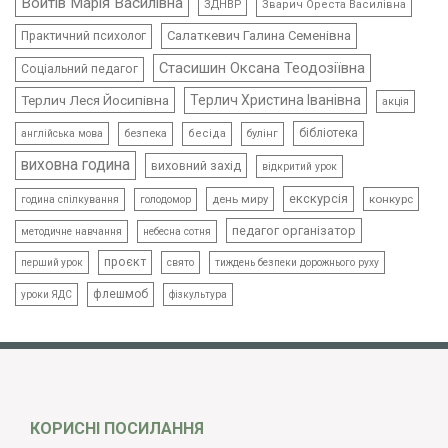
Войтів Марія Василівна
ЗДНВР
Зварич Ореста Василівна
Салаткевич Галина Семенівна
Практичний психолог
Стасишин Оксана Теодозіївна
Соціальний педагог
Терлич Леся Йосипівна
Терлич Христина Іванівна
акція
бібліотека
безпека
бесіда
булінг
англійська мова
виховна година
виховний захід
відкритий урок
екскурсія
день миру
конкурс
голодомор
година спілкування
педагог організатор
методичне навчання
небесна сотня
проєкт
свято
тиждень безпеки дорожнього руху
перший урок
флешмоб
уроки ЯДС
фізкультура
КОРИСНІ ПОСИЛАННЯ