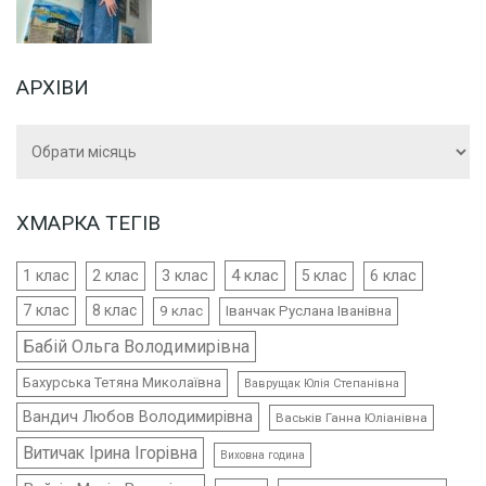
АРХІВИ
Архіви
ХМАРКА ТЕГІВ
4 клас
1 клас
2 клас
3 клас
5 клас
6 клас
7 клас
8 клас
9 клас
Іванчак Руслана Іванівна
Бабій Ольга Володимирівна
Бахурська Тетяна Миколаївна
Ваврущак Юлія Степанівна
Вандич Любов Володимирівна
Васьків Ганна Юліанівна
Витичак Ірина Ігорівна
Виховна година