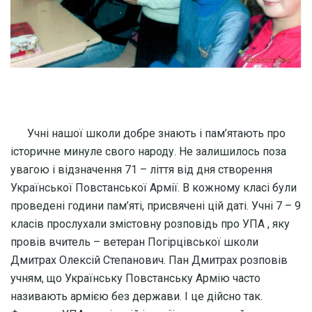
Учні нашої школи добре знають і пам’ятають про
історичне минуле свого народу. Не залишилось поза
увагою і відзначення 71 – ліття від дня створення
Української Повстанської Армії. В кожному класі були
проведені години пам’яті, присвячені цій даті. Учні 7 – 9
класів прослухали змістовну розповідь про УПА , яку
провів вчитель – ветеран Погірцівської школи
Дмитрах Олексій Степанович. Пан Дмитрах розповів
учням, що Українську Повстанську Армію часто
називають армією без держави. І це дійсно так.