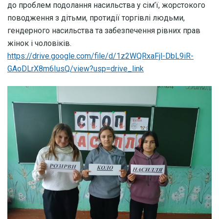
до проблем подолання насильства у сім’ї, жорстокого
поводження з дітьми, протидії торгівлі людьми,
гендерного насильства та забезпечення рівних прав
жінок і чоловіків.
https://drive.google.com/file/d/1z2WQRxaFjl-DbL9iR-
GAoDLrX8m6IusQ/view?usp=drive_link