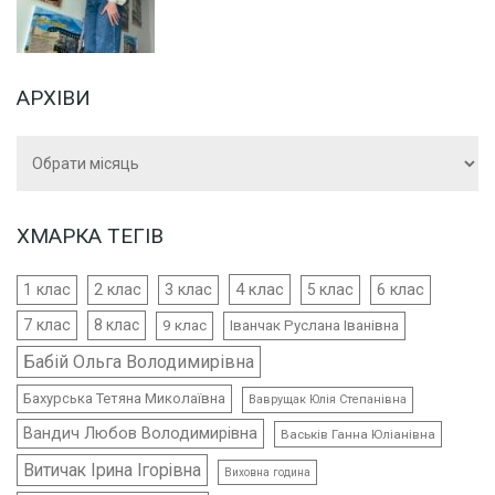
АРХІВИ
Архіви
ХМАРКА ТЕГІВ
4 клас
1 клас
2 клас
3 клас
5 клас
6 клас
7 клас
8 клас
9 клас
Іванчак Руслана Іванівна
Бабій Ольга Володимирівна
Бахурська Тетяна Миколаївна
Ваврущак Юлія Степанівна
Вандич Любов Володимирівна
Васьків Ганна Юліанівна
Витичак Ірина Ігорівна
Виховна година