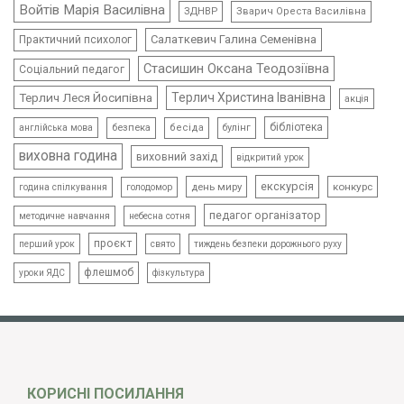
Войтів Марія Василівна
ЗДНВР
Зварич Ореста Василівна
Салаткевич Галина Семенівна
Практичний психолог
Стасишин Оксана Теодозіївна
Соціальний педагог
Терлич Леся Йосипівна
Терлич Христина Іванівна
акція
бібліотека
безпека
бесіда
булінг
англійська мова
виховна година
виховний захід
відкритий урок
екскурсія
день миру
конкурс
голодомор
година спілкування
педагог організатор
методичне навчання
небесна сотня
проєкт
свято
тиждень безпеки дорожнього руху
перший урок
флешмоб
уроки ЯДС
фізкультура
КОРИСНІ ПОСИЛАННЯ