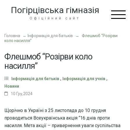
Перейти
Погірцівська гімназія
до
вмісту
Офіційний сайт
(натисніть
Enter)
Головна
→
Інформація для батьків
→
Флешмоб “Розірви
коло насилля”
Флешмоб “Розірви коло
насилля”
,
,
Інформація для батьків
Інформація для учнів
Новини
10 Гру,2024
Щорічно в Україні з 25 листопада до 10 грудня
проводиться Всеукраїнська акція “16 днів проти
насилля. Мета акції – привернення уваги суспільства