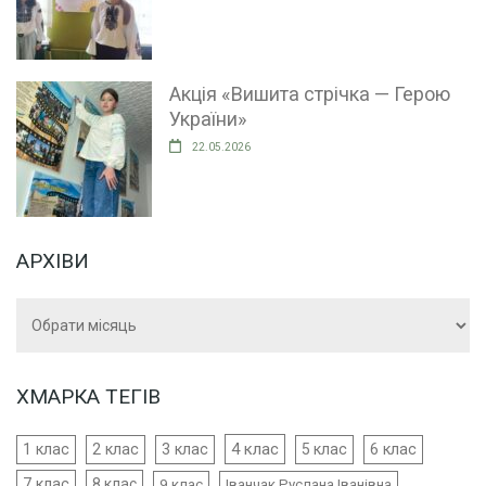
Акція «Вишита стрічка — Герою
України»
22.05.2026
АРХІВИ
Архіви
ХМАРКА ТЕГІВ
4 клас
1 клас
2 клас
3 клас
5 клас
6 клас
7 клас
8 клас
9 клас
Іванчак Руслана Іванівна