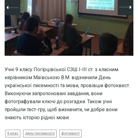
Учні 9 класу Погірцівської СЗШ І-ІІІ ст. з класним
керівником Маївською В.М. відзначили День
української писемності та мови, провівши фотоквест.
Виконуючи запропоновані завдання, вони
фотографували ключі до розгадки. Також учні
пройшли тест-гру, щоб визначити, чи добре вони
знають історію рідної мови.
9 клас
день писемності
фотоквест