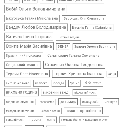
Бабій Ольга Володимирівна
Бахурська Тетяна Миколаївна
Ваврущак Юлія Степанівна
Вандич Любов Володимирівна
Васьків Ганна Юліанівна
Витичак Ірина Ігорівна
Виховна година
Войтів Марія Василівна
ЗДНВР
Зварич Ореста Василівна
Салаткевич Галина Семенівна
Практичний психолог
Стасишин Оксана Теодозіївна
Соціальний педагог
Терлич Леся Йосипівна
Терлич Христина Іванівна
акція
бібліотека
безпека
бесіда
булінг
англійська мова
виховна година
виховний захід
відкритий урок
екскурсія
день миру
конкурс
голодомор
година спілкування
педагог організатор
методичне навчання
небесна сотня
проєкт
свято
тиждень безпеки дорожнього руху
перший урок