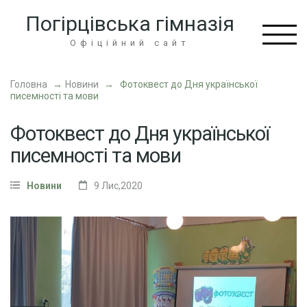
Перейти
Погірцівська гімназія
до
вмісту
Офіційний сайт
(натисніть
Enter)
Головна
→
Новини
→
Фотоквест до Дня української
писемності та мови
Фотоквест до Дня української
писемності та мови
Новини
9 Лис,2020