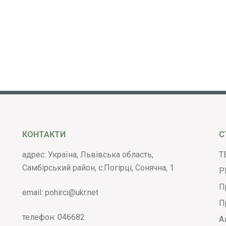
КОНТАКТИ
С
адрес: Україна, Львівська область,
Т
Самбірський район, с.Погірці, Сонячна, 1
Р
П
email:
pohirci@ukr.net
П
телефон:
046682
А