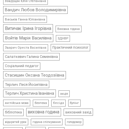
Ваврущак Юлія Степанівна
Вандич Любов Володимирівна
Васьків Ганна Юліанівна
Витичак Ірина Ігорівна
Виховна година
Войтів Марія Василівна
ЗДНВР
Практичний психолог
Зварич Ореста Василівна
Салаткевич Галина Семенівна
Соціальний педагог
Стасишин Оксана Теодозіївна
Терлич Леся Йосипівна
Терлич Христина Іванівна
акція
безпека
бесіда
булінг
англійська мова
виховна година
виховний захід
бібліотека
відкритий урок
голодомор
година спілкування