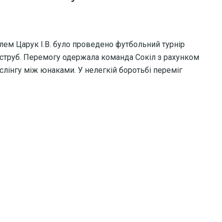
телем Царук І.В. було проведено футбольний турнір
струб. Перемогу одержала команда Сокіл з рахунком
слінгу між юнаками. У нелегкій боротьбі переміг