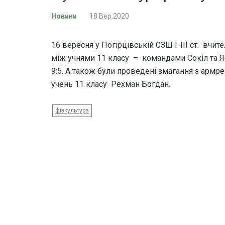
Новини
18 Вер,2020
16 вересня у Погірцівській СЗШ І-ІІІ ст. вчи
між учнями 11 класу – командами Сокіл та Я
9:5. А також були проведені змагання з армре
учень 11 класу Рехман Богдан.
фізкультура