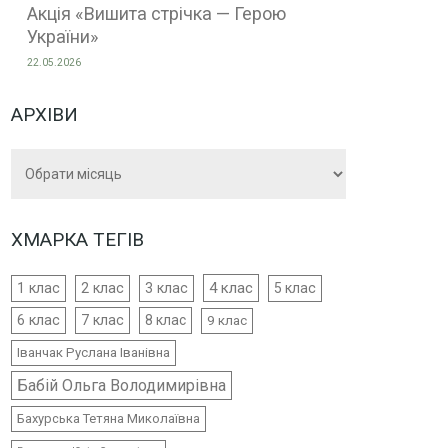
Акція «Вишита стрічка — Герою
України»
22.05.2026
АРХІВИ
Архіви
ХМАРКА ТЕГІВ
4 клас
1 клас
2 клас
3 клас
5 клас
6 клас
7 клас
8 клас
9 клас
Іванчак Руслана Іванівна
Бабій Ольга Володимирівна
Бахурська Тетяна Миколаївна