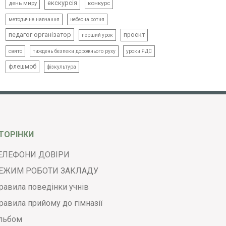
екскурсія
день миру
конкурс
методичне навчання
небесна сотня
педагог організатор
проєкт
перший урок
свято
тиждень безпеки дорожнього руху
уроки ЯДС
флешмоб
фізкультура
ТОРІНКИ
ЕЛЕФОНИ ДОВІРИ
ЕЖИМ РОБОТИ ЗАКЛАДУ
равила поведінки учнів
равила прийому до гімназії
льбом