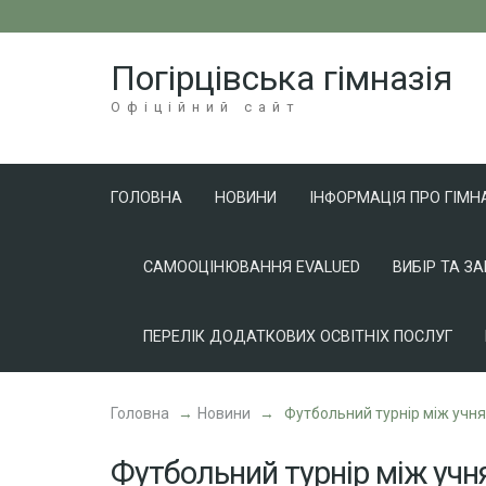
Перейти
до
Погірцівська гімназія
вмісту
(натисніть
Офіційний сайт
Enter)
ГОЛОВНА
НОВИНИ
ІНФОРМАЦІЯ ПРО ГІМН
САМООЦІНЮВАННЯ EVALUED
ВИБІР ТА З
ПЕРЕЛІК ДОДАТКОВИХ ОСВІТНІХ ПОСЛУГ
Головна
→
Новини
→
Футбольний турнір між учня
Футбольний турнір між учн