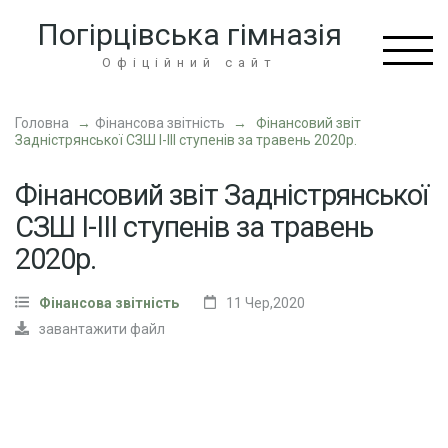
Перейти
Погірцівська гімназія
до
вмісту
Офіційний сайт
(натисніть
Enter)
Головна
→
Фінансова звітність
→
Фінансовий звіт
Задністрянської СЗШ І-ІІІ ступенів за травень 2020р.
Фінансовий звіт Задністрянської
СЗШ І-ІІІ ступенів за травень
2020р.
Фінансова звітність
11 Чер,2020
завантажити файл