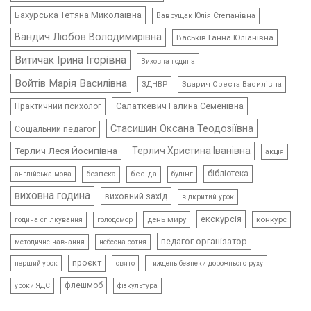
Бахурська Тетяна Миколаївна
Ваврущак Юлія Степанівна
Вандич Любов Володимирівна
Васьків Ганна Юліанівна
Витичак Ірина Ігорівна
Виховна година
Войтів Марія Василівна
ЗДНВР
Зварич Ореста Василівна
Салаткевич Галина Семенівна
Практичний психолог
Стасишин Оксана Теодозіївна
Соціальний педагог
Терлич Леся Йосипівна
Терлич Христина Іванівна
акція
бібліотека
безпека
бесіда
булінг
англійська мова
виховна година
виховний захід
відкритий урок
екскурсія
день миру
конкурс
голодомор
година спілкування
педагог організатор
методичне навчання
небесна сотня
проєкт
свято
тиждень безпеки дорожнього руху
перший урок
флешмоб
уроки ЯДС
фізкультура