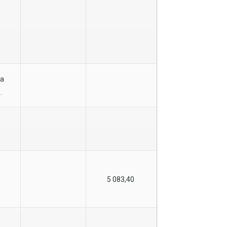
а
.
5 083,40