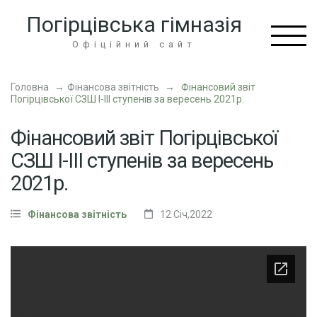
Перейти
Погірцівська гімназія
до
вмісту
Офіційний сайт
(натисніть
Enter)
Головна
→
Фінансова звітність
→
Фінансовий звіт
Погірцівської СЗШ І-ІІІ ступенів за вересень 2021р.
Фінансовий звіт Погірцівської
СЗШ І-ІІІ ступенів за вересень
2021р.
Фінансова звітність
12 Січ,2022