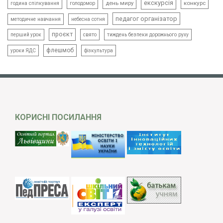
екскурсія
день миру
конкурс
голодомор
година спілкування
педагог організатор
методичне навчання
небесна сотня
проєкт
свято
тиждень безпеки дорожнього руху
перший урок
флешмоб
уроки ЯДС
фізкультура
КОРИСНІ ПОСИЛАННЯ