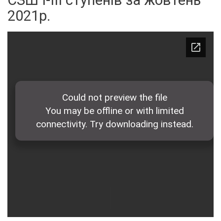
СЗШ І-ІІІ ступенів за жовтень
2021р.