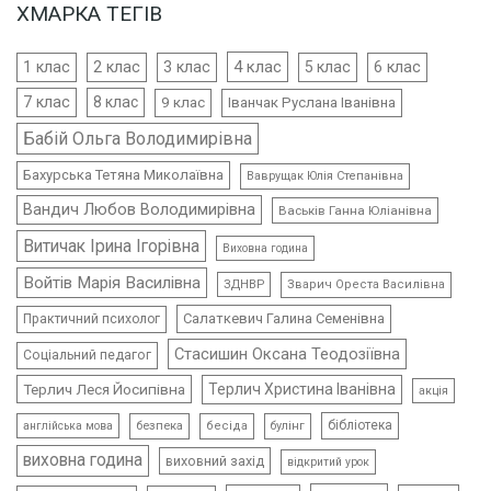
ХМАРКА ТЕГІВ
4 клас
1 клас
2 клас
3 клас
5 клас
6 клас
7 клас
8 клас
9 клас
Іванчак Руслана Іванівна
Бабій Ольга Володимирівна
Бахурська Тетяна Миколаївна
Ваврущак Юлія Степанівна
Вандич Любов Володимирівна
Васьків Ганна Юліанівна
Витичак Ірина Ігорівна
Виховна година
Войтів Марія Василівна
ЗДНВР
Зварич Ореста Василівна
Салаткевич Галина Семенівна
Практичний психолог
Стасишин Оксана Теодозіївна
Соціальний педагог
Терлич Леся Йосипівна
Терлич Христина Іванівна
акція
бібліотека
безпека
бесіда
булінг
англійська мова
виховна година
виховний захід
відкритий урок