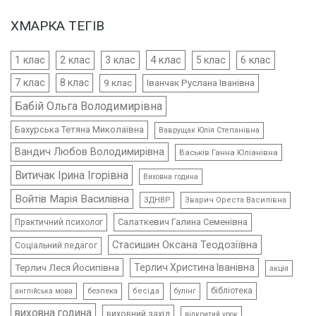
ХМАРКА ТЕГІВ
4 клас
1 клас
2 клас
3 клас
5 клас
6 клас
7 клас
8 клас
9 клас
Іванчак Руслана Іванівна
Бабій Ольга Володимирівна
Бахурська Тетяна Миколаївна
Ваврущак Юлія Степанівна
Вандич Любов Володимирівна
Васьків Ганна Юліанівна
Витичак Ірина Ігорівна
Виховна година
Войтів Марія Василівна
ЗДНВР
Зварич Ореста Василівна
Салаткевич Галина Семенівна
Практичний психолог
Стасишин Оксана Теодозіївна
Соціальний педагог
Терлич Леся Йосипівна
Терлич Христина Іванівна
акція
бібліотека
безпека
бесіда
булінг
англійська мова
виховна година
виховний захід
відкритий урок