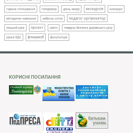
екскурсія
день миру
конкурс
голодомор
година спілкування
педагог організатор
методичне навчання
небесна сотня
проєкт
свято
тиждень безпеки дорожнього руху
перший урок
флешмоб
уроки ЯДС
фізкультура
КОРИСНІ ПОСИЛАННЯ