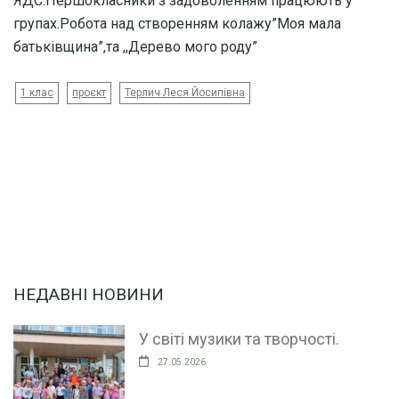
ЯДС.Першокласники з задоволенням працюють у
групах.Робота над створенням колажу”Моя мала
батьківщина”,та ,,Дерево мого роду”
1 клас
проєкт
Терлич Леся Йосипівна
НЕДАВНІ НОВИНИ
У світі музики та творчості.
27.05.2026