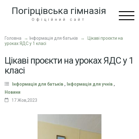
Перейти
Погірцівська гімназія
до
вмісту
Офіційний сайт
(натисніть
Enter)
Головна
→
Інформація для батьків
→
Цікаві проєкти на
уроках ЯДС у 1 класі
Цікаві проєкти на уроках ЯДС у 1
класі
,
,
Інформація для батьків
Інформація для учнів
Новини
17 Жов,2023