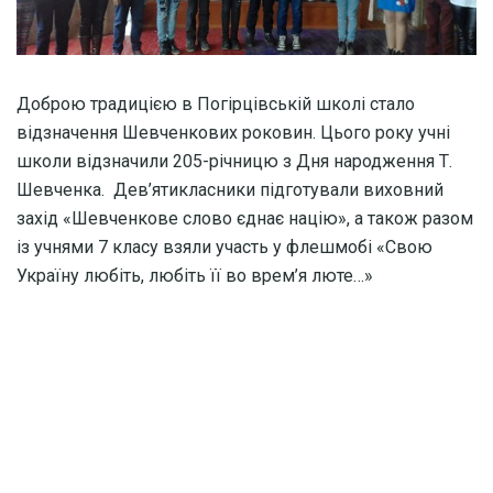
Доброю традицією в Погірцівській школі стало
відзначення Шевченкових роковин. Цього року учні
школи відзначили 205-річницю з Дня народження Т.
Шевченка. Дев’ятикласники підготували виховний
захід «Шевченкове слово єднає націю», а також разом
із учнями 7 класу взяли участь у флешмобі «Свою
Україну любіть, любіть її во врем’я люте…»