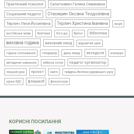
Салаткевич Галина Семенівна
Практичний психолог
Стасишин Оксана Теодозіївна
Соціальний педагог
Терлич Леся Йосипівна
Терлич Христина Іванівна
акція
бібліотека
безпека
бесіда
булінг
англійська мова
виховна година
виховний захід
відкритий урок
екскурсія
день миру
конкурс
голодомор
година спілкування
педагог організатор
методичне навчання
небесна сотня
проєкт
свято
тиждень безпеки дорожнього руху
перший урок
флешмоб
уроки ЯДС
фізкультура
КОРИСНІ ПОСИЛАННЯ