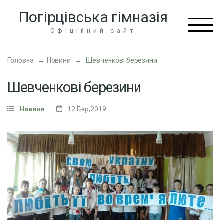
Перейти
Погірцівська гімназія
до
вмісту
Офіційний сайт
(натисніть
Enter)
Головна
→
Новини
→
Шевченкові березини
Шевченкові березини
Новини
12 Бер,2019