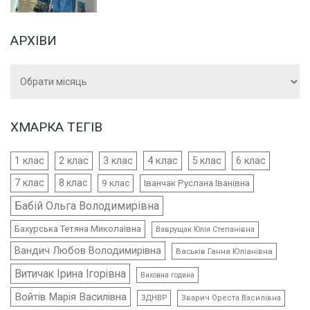
АРХІВИ
Архіви
ХМАРКА ТЕГІВ
4 клас
1 клас
2 клас
3 клас
5 клас
6 клас
7 клас
8 клас
9 клас
Іванчак Руслана Іванівна
Бабій Ольга Володимирівна
Бахурська Тетяна Миколаївна
Ваврущак Юлія Степанівна
Вандич Любов Володимирівна
Васьків Ганна Юліанівна
Витичак Ірина Ігорівна
Виховна година
Войтів Марія Василівна
ЗДНВР
Зварич Ореста Василівна