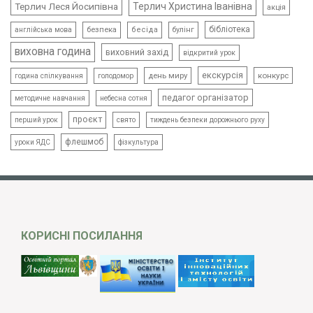
Терлич Леся Йосипівна
Терлич Христина Іванівна
акція
бібліотека
безпека
бесіда
булінг
англійська мова
виховна година
виховний захід
відкритий урок
екскурсія
день миру
конкурс
голодомор
година спілкування
педагог організатор
методичне навчання
небесна сотня
проєкт
свято
тиждень безпеки дорожнього руху
перший урок
флешмоб
уроки ЯДС
фізкультура
КОРИСНІ ПОСИЛАННЯ