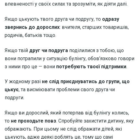
впевненості у своїх силах та зрозуміти, як діяти далі.
Якщо цькують твого друга чи подругу, то
одразу
звернись до дорослих
: вчителя, старших товаришів,
родичів, батьків тощо.
Якщо твій
друг чи подруга
поділилися з тобою, що
вони потрапили у ситуацію булінгу, обов’язково говори
з ними про це — вони
потребують твоєї підтримки
.
У жодному разі
не слід приєднуватись до групи, що
цькує
, та висміювати проблеми свого друга чи
подруги.
Якщо ви дорослий, який потерпав від булінгу колись,
то
не проходьте повз
. Спробуйте захистити дитину, яку
ображають. При цьому не слід ображати дітей, які
цькують, адже деякі роблять це, тому що самі