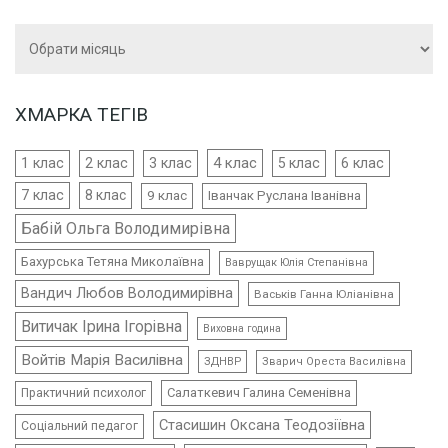
Архіви
ХМАРКА ТЕГІВ
4 клас
1 клас
2 клас
3 клас
5 клас
6 клас
7 клас
8 клас
9 клас
Іванчак Руслана Іванівна
Бабій Ольга Володимирівна
Бахурська Тетяна Миколаївна
Ваврущак Юлія Степанівна
Вандич Любов Володимирівна
Васьків Ганна Юліанівна
Витичак Ірина Ігорівна
Виховна година
Войтів Марія Василівна
ЗДНВР
Зварич Ореста Василівна
Салаткевич Галина Семенівна
Практичний психолог
Стасишин Оксана Теодозіївна
Соціальний педагог