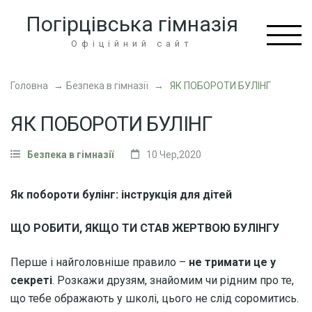
Перейти
Погірцівська гімназія
до
вмісту
Офіційний сайт
(натисніть
Enter)
Головна
→
Безпека в гімназії
→
ЯК ПОБОРОТИ БУЛІНГ
ЯК ПОБОРОТИ БУЛІНГ
Безпека в гімназії
10 Чер,2020
Як побороти булінг: інструкція для дітей
ЩО РОБИТИ, ЯКЩО ТИ СТАВ ЖЕРТВОЮ БУЛІНГУ
Перше і найголовніше правило –
не тримати це у
секреті
. Розкажи друзям, знайомим чи рідним про те,
що тебе ображають у школі, цього не слід соромитись.