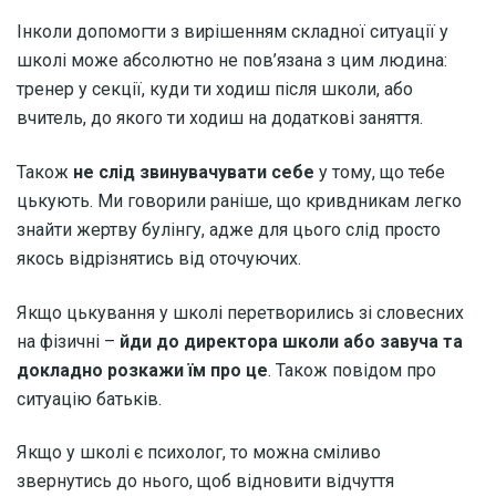
Інколи допомогти з вирішенням складної ситуації у
школі може абсолютно не пов’язана з цим людина:
тренер у секції, куди ти ходиш після школи, або
вчитель, до якого ти ходиш на додаткові заняття.
Також
не слід звинувачувати себе
у тому, що тебе
цькують. Ми говорили раніше, що кривдникам легко
знайти жертву булінгу, адже для цього слід просто
якось відрізнятись від оточуючих.
Якщо цькування у школі перетворились зі словесних
на фізичні –
йди до директора школи або завуча та
докладно розкажи їм про це
. Також повідом про
ситуацію батьків.
Якщо у школі є психолог, то можна сміливо
звернутись до нього, щоб відновити відчуття