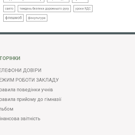
свято
тиждень безпеки дорожнього руху
уроки ЯДС
флешмоб
фізкультура
ТОРІНКИ
ЕЛЕФОНИ ДОВІРИ
ЕЖИМ РОБОТИ ЗАКЛАДУ
равила поведінки учнів
равила прийому до гімназії
льбом
інансова звітність