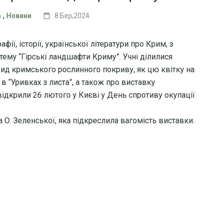
,
в
Новини
8 Бер,2024
ії, історії, української літератури про Крим, з
тему “Гірські ландшафти Криму”. Учні ділилися
вид кримського рослинного покриву, як цю квітку на
а в “Уривках з листа”, а також про виставку
відкрили 26 лютого у Києві у День спротиву окупації
а О. Зеленської, яка підкреслила вагомість виставки.