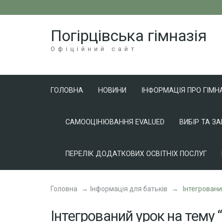
Перейти
до
Погірцівська гімназія
вмісту
(натисніть
Офіційний сайт
Enter)
ГОЛОВНА
НОВИНИ
ІНФОРМАЦІЯ ПРО ГІМН
САМООЦІНЮВАННЯ EVALUED
ВИБІР ТА З
ПЕРЕЛІК ДОДАТКОВИХ ОСВІТНІХ ПОСЛУГ
Головна
→
Інформація для батьків
→
Інтегровани
Інтегрований урок на тему