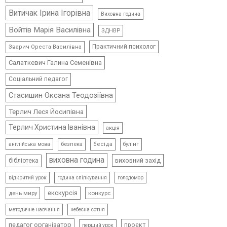
Витичак Ірина Ігорівна
Виховна година
Войтів Марія Василівна
ЗДНВР
Практичний психолог
Зварич Ореста Василівна
Салаткевич Галина Семенівна
Соціальний педагог
Стасишин Оксана Теодозіївна
Терлич Леся Йосипівна
Терлич Христина Іванівна
акція
безпека
бесіда
булінг
англійська мова
виховна година
виховний захід
бібліотека
відкритий урок
голодомор
година спілкування
екскурсія
день миру
конкурс
методичне навчання
небесна сотня
педагог організатор
проєкт
перший урок