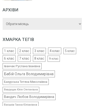
АРХІВИ
Архіви
ХМАРКА ТЕГІВ
4 клас
1 клас
2 клас
3 клас
5 клас
6 клас
7 клас
8 клас
9 клас
Іванчак Руслана Іванівна
Бабій Ольга Володимирівна
Бахурська Тетяна Миколаївна
Ваврущак Юлія Степанівна
Вандич Любов Володимирівна
Васьків Ганна Юліанівна