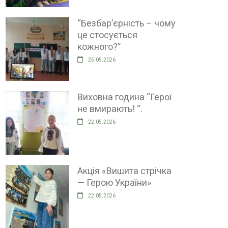
“Безбар’єрність – чому
це стосується
кожного?”
25.05.2026
Виховна година “Герої
не вмирають! “.
22.05.2026
Акція «Вишита стрічка
— Герою України»
22.05.2026