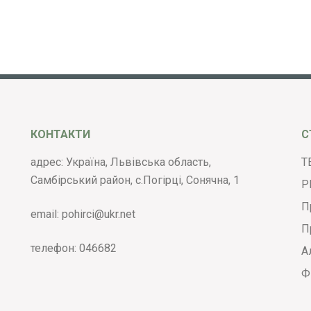
КОНТАКТИ
С
адрес: Україна, Львівська область,
Т
Самбірський район, с.Погірці, Сонячна, 1
Р
П
email:
pohirci@ukr.net
П
телефон:
046682
А
Ф