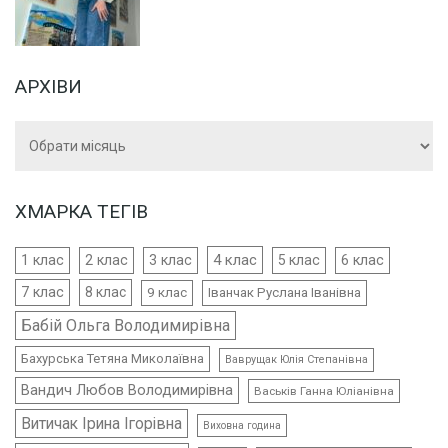
АРХІВИ
Архіви
ХМАРКА ТЕГІВ
4 клас
1 клас
2 клас
3 клас
5 клас
6 клас
7 клас
8 клас
9 клас
Іванчак Руслана Іванівна
Бабій Ольга Володимирівна
Бахурська Тетяна Миколаївна
Ваврущак Юлія Степанівна
Вандич Любов Володимирівна
Васьків Ганна Юліанівна
Витичак Ірина Ігорівна
Виховна година