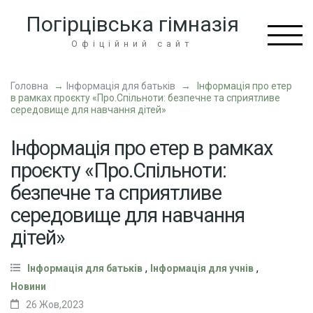
Перейти
Погірцівська гімназія
до
вмісту
Офіційний сайт
(натисніть
Enter)
Головна
→
Інформація для батьків
→
Інформація про етер
в рамках проєкту «Про.Спільноти: безпечне та сприятливе
середовище для навчання дітей»
Інформація про етер в рамках
проєкту «Про.Спільноти:
безпечне та сприятливе
середовище для навчання
дітей»
,
,
Інформація для батьків
Інформація для учнів
Новини
26 Жов,2023