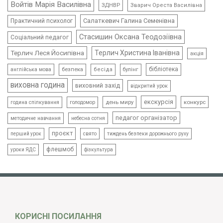
Войтів Марія Василівна
ЗДНВР
Зварич Ореста Василівна
Салаткевич Галина Семенівна
Практичний психолог
Стасишин Оксана Теодозіївна
Соціальний педагог
Терлич Леся Йосипівна
Терлич Христина Іванівна
акція
бібліотека
безпека
бесіда
булінг
англійська мова
виховна година
виховний захід
відкритий урок
екскурсія
день миру
конкурс
голодомор
година спілкування
педагог організатор
методичне навчання
небесна сотня
проєкт
свято
тиждень безпеки дорожнього руху
перший урок
флешмоб
уроки ЯДС
фізкультура
КОРИСНІ ПОСИЛАННЯ