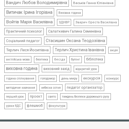
Вандич Любов Володимирівна
Васьків Ганна Юліанівна
Витичак Ірина Ігорівна
Виховна година
Войтів Марія Василівна
ЗДНВР
Зварич Ореста Василівна
Салаткевич Галина Семенівна
Практичний психолог
Стасишин Оксана Теодозіївна
Соціальний педагог
Терлич Леся Йосипівна
Терлич Христина Іванівна
акція
бібліотека
безпека
бесіда
булінг
англійська мова
виховна година
виховний захід
відкритий урок
екскурсія
день миру
конкурс
голодомор
година спілкування
педагог організатор
методичне навчання
небесна сотня
проєкт
свято
тиждень безпеки дорожнього руху
перший урок
флешмоб
уроки ЯДС
фізкультура