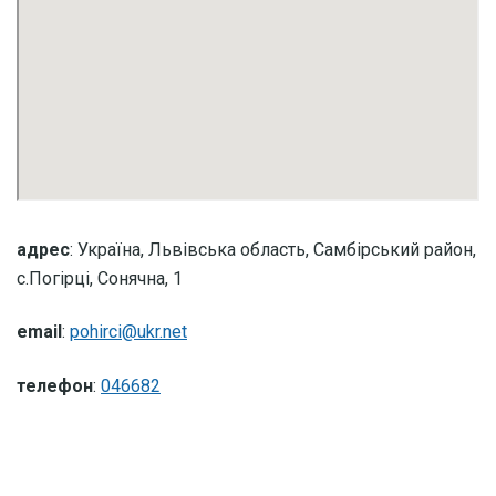
адрес
: Україна, Львівська область, Самбірський район,
с.Погірці, Сонячна, 1
email
:
pohirci@ukr.net
телефон
:
046682