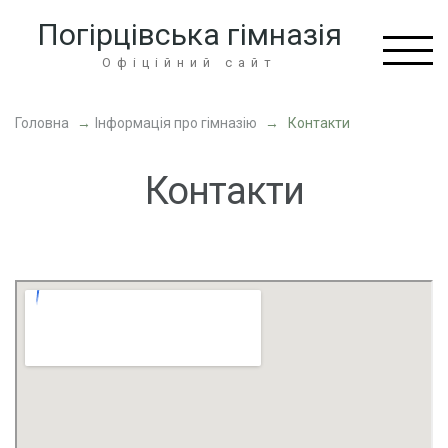
Перейти
Погірцівська гімназія
до
вмісту
Офіційний сайт
(натисніть
Enter)
Головна
→
Інформація про гімназію
→
Контакти
Контакти