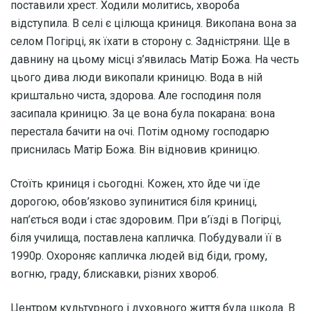
поставили хрест. Ходили молитись, хвороба
вiдступила. В селi є цiлюща криниця. Викопана вона за
селом Погiрцi, як їхати в сторону с. Заднiстряни. Ще в
давнину на цьому мiсцi з’явилась Матiр Божа. На честь
цього дива люди викопали криницю. Вода в нiй
криштально чиста, здорова. Але господиня поля
засипала криницю. За це вона була покарана: вона
перестала бачити на очi. Потiм одному господарю
приснилась Матiр Божа. Вiн вiдновив криницю.
Стоїть криниця i сьогодні. Кожен, хто йде чи їде
дорогою, обов’язково зупинитися бiля криницi,
нап’ється води i стає здоровим. При в’їздi в Погiрцi,
бiля училища, поставлена капличка. Побудували її в
1990р. Охороняє капличка людей вiд бiди, грому,
вогню, граду, блискавки, рiзних хвороб.
Центром культурного і духовного життя була школа. В