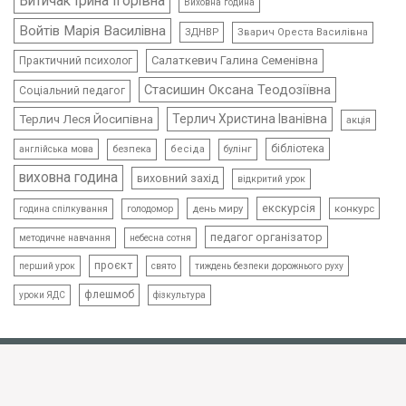
Витичак Ірина Ігорівна
Виховна година
Войтів Марія Василівна
ЗДНВР
Зварич Ореста Василівна
Салаткевич Галина Семенівна
Практичний психолог
Стасишин Оксана Теодозіївна
Соціальний педагог
Терлич Леся Йосипівна
Терлич Христина Іванівна
акція
бібліотека
безпека
бесіда
булінг
англійська мова
виховна година
виховний захід
відкритий урок
екскурсія
день миру
конкурс
голодомор
година спілкування
педагог організатор
методичне навчання
небесна сотня
проєкт
свято
тиждень безпеки дорожнього руху
перший урок
флешмоб
уроки ЯДС
фізкультура