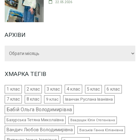
22.05.2026
АРХІВИ
Архіви
ХМАРКА ТЕГІВ
4 клас
1 клас
2 клас
3 клас
5 клас
6 клас
7 клас
8 клас
9 клас
Іванчак Руслана Іванівна
Бабій Ольга Володимирівна
Бахурська Тетяна Миколаївна
Ваврущак Юлія Степанівна
Вандич Любов Володимирівна
Васьків Ганна Юліанівна