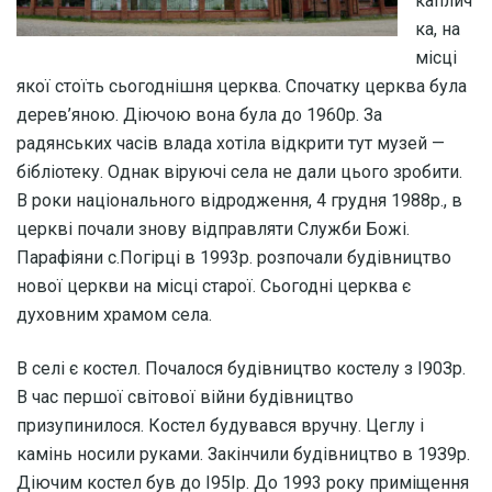
каплич
ка, на
мiсцi
якої стоїть сьогоднiшня церква. Спочатку церква була
дерев’яною. Дiючою вона була до 1960р. За
радянських часiв влада хотiла вiдкрити тут музей —
бiблiотеку. Однак вiруючi села не дали цього зробити.
В роки нацiонального вiдродження, 4 грудня 1988р., в
церквi почали знову вiдправляти Служби Божi.
Парафiяни с.Погiрцi в 1993р. розпочали будiвництво
нової церкви на мiсцi старої. Сьогоднi церква є
духовним храмом села.
В селi є костел. Почалося будiвництво костелу з I90Зр.
В час першої свiтової вiйни будiвництво
призупинилося. Костел будувався вручну. Цеглу i
камiнь носили руками. Закiнчили будiвництво в 19З9р.
Дiючим костел був до I95Iр. До 1993 року приміщення