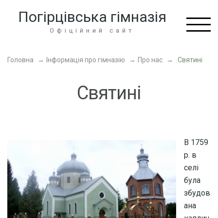
Перейти
Погірцівська гімназія
до
вмісту
Офіційний сайт
(натисніть
Enter)
Головна
→
Інформація про гімназію
→
Про нас
→
Святині
Святині
В 1759
р. в
селi
була
збудов
ана