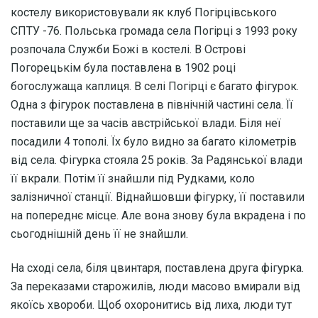
костелу використовували як клуб Погірцівського
СПТУ -76. Польська громада села Погірці з 1993 року
розпочала Служби Божі в костелі. В Острові
Погорецькім була поставлена в 1902 році
богослужаща каплиця. В селi Погiрцi є багато фiгурок.
Одна з фiгурок поставлена в пiвнiчнiй частинi села. Її
поставили ще за часів австрійської влади. Біля неї
посадили 4 тополi. Їх було видно за багато кiлометрiв
вiд села. Фiгурка стояла 25 рокiв. За Радянської влади
її вкрали. Потiм її знайшли пiд Рудками, коло
залiзничної станцiї. Вiднайшовши фiгурку, її поставили
на попереднє мiсце. Але вона знову була вкрадена і по
сьогоднiшнiй день її не знайшли.
На сходi села, бiля цвинтаря, поставлена друга фiгурка.
За переказами старожилiв, люди масово вмирали вiд
якоїсь хвороби. Щоб охоронитись вiд лиха, люди тут