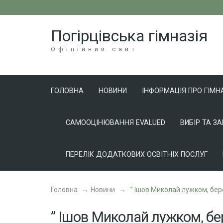
Перейти
до
Погірцівська гімназія
вмісту
(натисніть
Офіційний сайт
Enter)
ГОЛОВНА
НОВИНИ
ІНФОРМАЦІЯ ПРО ГІМН
САМООЦІНЮВАННЯ EVALUED
ВИБІР ТА З
ПЕРЕЛІК ДОДАТКОВИХ ОСВІТНІХ ПОСЛУГ
Головна
→
Новини
→
” Ішов Миколай лужком, бе
” Ішов Миколай лужком, б