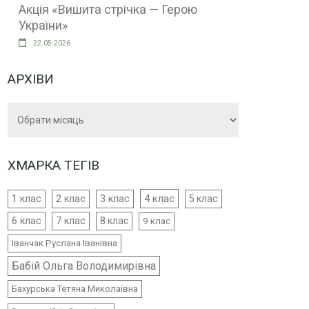
Акція «Вишита стрічка — Герою
України»
22.05.2026
АРХІВИ
Архіви
ХМАРКА ТЕГІВ
4 клас
1 клас
2 клас
3 клас
5 клас
6 клас
7 клас
8 клас
9 клас
Іванчак Руслана Іванівна
Бабій Ольга Володимирівна
Бахурська Тетяна Миколаївна