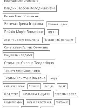
Ваврущак Юлія Степанівна
Вандич Любов Володимирівна
Васьків Ганна Юліанівна
Витичак Ірина Ігорівна
Виховна година
Войтів Марія Василівна
ЗДНВР
Практичний психолог
Зварич Ореста Василівна
Салаткевич Галина Семенівна
Соціальний педагог
Стасишин Оксана Теодозіївна
Терлич Леся Йосипівна
Терлич Христина Іванівна
акція
безпека
бесіда
булінг
англійська мова
виховна година
виховний захід
бібліотека
відкритий урок
голодомор
година спілкування