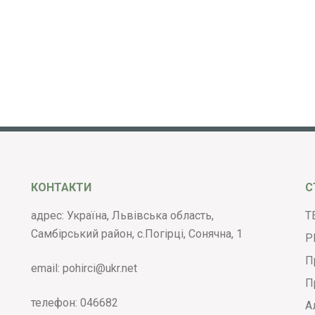
КОНТАКТИ
С
адрес: Україна, Львівська область,
Т
Самбірський район, с.Погірці, Сонячна, 1
Р
П
email:
pohirci@ukr.net
П
телефон:
046682
А