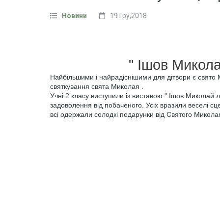
Новини
19 Гру,2018
" Ішов Миколай лу
Найбільшими і найрадіснішими для дітвори є свято М
святкування свята Миколая .
Учні 2 класу виступили із виставою " Ішов Миколай 
задоволення від побаченого. Усіх вразили веселі сце
всі одержали солодкі подарунки від Святого Микола