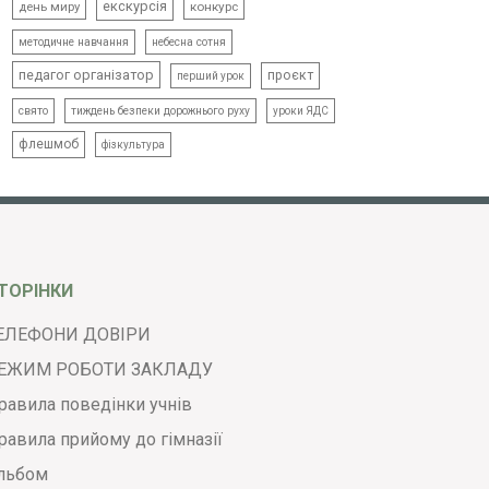
екскурсія
день миру
конкурс
методичне навчання
небесна сотня
педагог організатор
проєкт
перший урок
свято
тиждень безпеки дорожнього руху
уроки ЯДС
флешмоб
фізкультура
ТОРІНКИ
ЕЛЕФОНИ ДОВІРИ
ЕЖИМ РОБОТИ ЗАКЛАДУ
равила поведінки учнів
равила прийому до гімназії
льбом