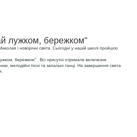
жком, бережком"
иколая і новорічні свята. Сьогодні у нашій школі пройшло
лужком, бережком" . Всі присутні отримали величезне
нки, мелодійні пісні та запальні танці. На завершення свята
я.