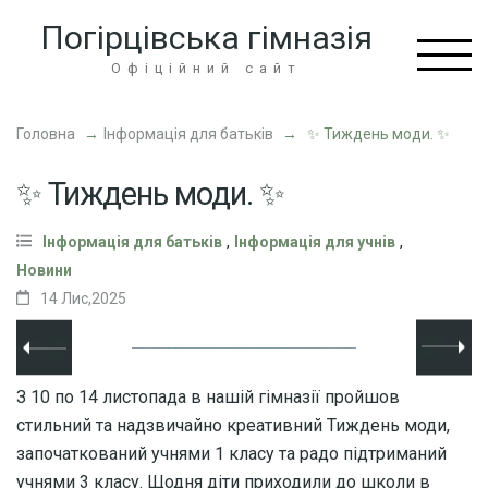
Перейти
Погірцівська гімназія
до
вмісту
Офіційний сайт
(натисніть
Enter)
Головна
→
Інформація для батьків
→
✨ Тиждень моди. ✨
✨ Тиждень моди. ✨
,
,
Інформація для батьків
Інформація для учнів
Новини
14 Лис,2025
З 10 по 14 листопада в нашій гімназії пройшов
стильний та надзвичайно креативний Тиждень моди,
започаткований учнями 1 класу та радо підтриманий
учнями 3 класу. Щодня діти приходили до школи в