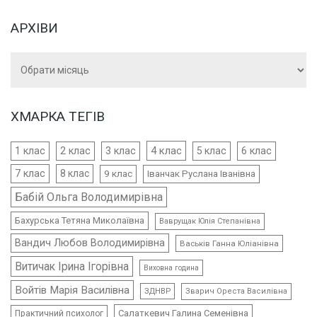
АРХІВИ
Архіви
ХМАРКА ТЕГІВ
4 клас
1 клас
2 клас
3 клас
5 клас
6 клас
7 клас
8 клас
9 клас
Іванчак Руслана Іванівна
Бабій Ольга Володимирівна
Бахурська Тетяна Миколаївна
Ваврущак Юлія Степанівна
Вандич Любов Володимирівна
Васьків Ганна Юліанівна
Витичак Ірина Ігорівна
Виховна година
Войтів Марія Василівна
ЗДНВР
Зварич Ореста Василівна
Салаткевич Галина Семенівна
Практичний психолог