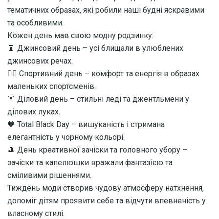
тематичних образах, які робили наші будні яскравими
та особливими.
Кожен день мав свою модну родзинку:
👖 Джинсовий день – усі блищали в улюблених
джинсових речах.
🏃‍♂️ Спортивний день – комфорт та енергія в образах
маленьких спортсменів.
👔 Діловий день – стильні леді та джентльмени у
ділових луках.
🖤 Total Black Day – вишуканість і стримана
елегантність у чорному кольорі.
🎩 День креативної зачіски та головного убору –
зачіски та капелюшки вражали фантазією та
сміливими рішеннями.
Тиждень моди створив чудову атмосферу натхнення,
допоміг дітям проявити себе та відчути впевненість у
власному стилі.