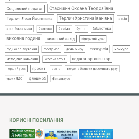
Стасишин Оксана Теодозіївна
Соціальний педагог
Терлич Леся Йосипівна
Терлич Христина Іванівна
акція
бібліотека
безпека
бесіда
булінг
англійська мова
виховна година
виховний захід
відкритий урок
екскурсія
день миру
конкурс
голодомор
година спілкування
педагог організатор
методичне навчання
небесна сотня
проєкт
свято
тиждень безпеки дорожнього руху
перший урок
флешмоб
уроки ЯДС
фізкультура
КОРИСНІ ПОСИЛАННЯ