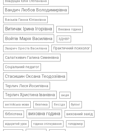
Ваврущак Юлія Степанівна
Вандич Любов Володимирівна
Васьків Ганна Юліанівна
Витичак Ірина Ігорівна
Виховна година
Войтів Марія Василівна
ЗДНВР
Практичний психолог
Зварич Ореста Василівна
Салаткевич Галина Семенівна
Соціальний педагог
Стасишин Оксана Теодозіївна
Терлич Леся Йосипівна
Терлич Христина Іванівна
акція
безпека
бесіда
булінг
англійська мова
виховна година
виховний захід
бібліотека
відкритий урок
голодомор
година спілкування