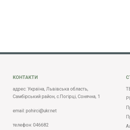
КОНТАКТИ
С
адрес: Україна, Львівська область,
Т
Самбірський район, с.Погірці, Сонячна, 1
Р
П
email:
pohirci@ukr.net
П
телефон:
046682
А