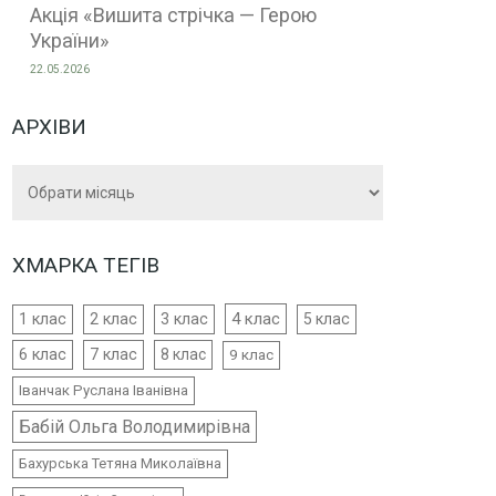
Акція «Вишита стрічка — Герою
України»
22.05.2026
АРХІВИ
Архіви
ХМАРКА ТЕГІВ
4 клас
1 клас
2 клас
3 клас
5 клас
6 клас
7 клас
8 клас
9 клас
Іванчак Руслана Іванівна
Бабій Ольга Володимирівна
Бахурська Тетяна Миколаївна