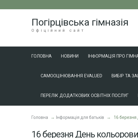
Перейти
до
Погірцівська гімназія
вмісту
(натисніть
Офіційний сайт
Enter)
ГОЛОВНА
НОВИНИ
ІНФОРМАЦІЯ ПРО ГІМН
САМООЦІНЮВАННЯ EVALUED
ВИБІР ТА З
ПЕРЕЛІК ДОДАТКОВИХ ОСВІТНІХ ПОСЛУГ
Головна
→
Інформація для батьків
→
16 березня 
16 березня День кольорови