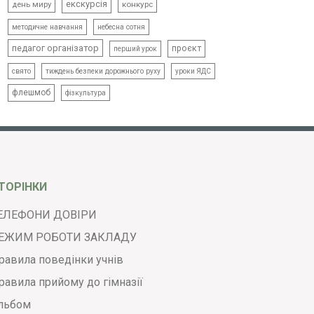
екскурсія
день миру
конкурс
методичне навчання
небесна сотня
педагог організатор
проєкт
перший урок
свято
тиждень безпеки дорожнього руху
уроки ЯДС
флешмоб
фізкультура
ТОРІНКИ
ЕЛЕФОНИ ДОВІРИ
ЕЖИМ РОБОТИ ЗАКЛАДУ
равила поведінки учнів
равила прийому до гімназії
льбом