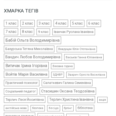
ХМАРКА ТЕГІВ
4 клас
1 клас
2 клас
3 клас
5 клас
6 клас
7 клас
8 клас
9 клас
Іванчак Руслана Іванівна
Бабій Ольга Володимирівна
Бахурська Тетяна Миколаївна
Ваврущак Юлія Степанівна
Вандич Любов Володимирівна
Васьків Ганна Юліанівна
Витичак Ірина Ігорівна
Виховна година
Войтів Марія Василівна
ЗДНВР
Зварич Ореста Василівна
Салаткевич Галина Семенівна
Практичний психолог
Стасишин Оксана Теодозіївна
Соціальний педагог
Терлич Леся Йосипівна
Терлич Христина Іванівна
акція
бібліотека
безпека
бесіда
булінг
англійська мова