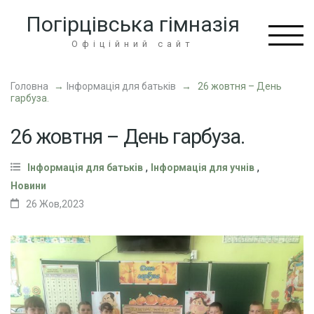
Перейти
Погірцівська гімназія
до
вмісту
Офіційний сайт
(натисніть
Enter)
Головна
→
Інформація для батьків
→
26 жовтня – День
гарбуза.
26 жовтня – День гарбуза.
,
,
Інформація для батьків
Інформація для учнів
Новини
26 Жов,2023