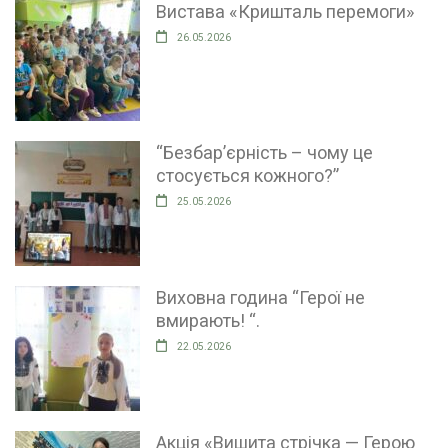
Вистава «Кришталь перемоги»
26.05.2026
“Безбар’єрність – чому це
стосується кожного?”
25.05.2026
Виховна година “Герої не
вмирають! “.
22.05.2026
Акція «Вишита стрічка — Герою