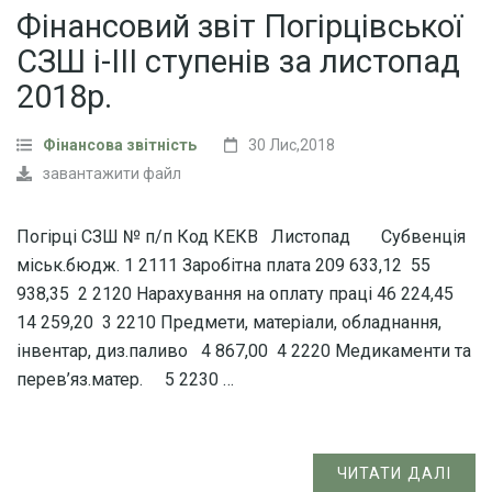
Фінансовий звіт Погірцівської
СЗШ і-ІІІ ступенів за листопад
2018р.
Фінансова звітність
30 Лис,2018
завантажити файл
Погірці СЗШ № п/п Код КЕКВ Листопад Субвенція
міськ.бюдж. 1 2111 Заробітна плата 209 633,12 55
938,35 2 2120 Нарахування на оплату праці 46 224,45
14 259,20 3 2210 Предмети, матеріали, обладнання,
інвентар, диз.паливо 4 867,00 4 2220 Медикаменти та
перев’яз.матер. 5 2230 …
ЧИТАТИ ДАЛІ