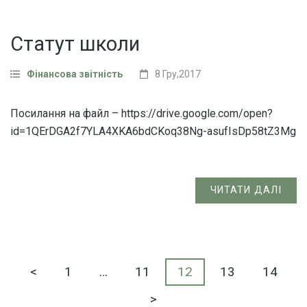
Статут школи
Фінансова звітність
8 Гру,2017
Посилання на файл – https://drive.google.com/open?
id=1QErDGA2f7YLA4XKA6bdCKoq38Ng-asufIsDp58tZ3Mg
ЧИТАТИ ДАЛІ
Пагінація
Сторінку
Сторінку
Сторінку
Сторінку
Сторінк
<
1
…
11
12
13
14
записів
>