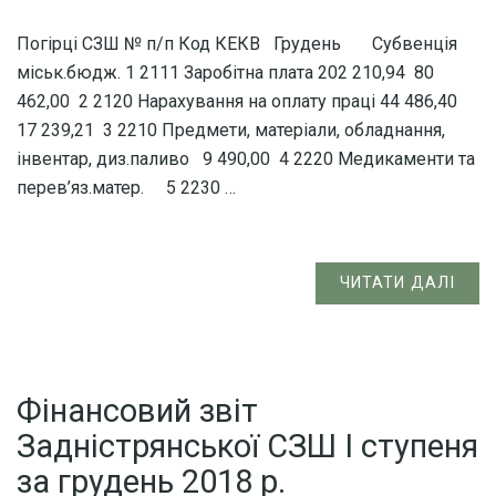
Погірці СЗШ № п/п Код КЕКВ Грудень Субвенція
міськ.бюдж. 1 2111 Заробітна плата 202 210,94 80
462,00 2 2120 Нарахування на оплату праці 44 486,40
17 239,21 3 2210 Предмети, матеріали, обладнання,
інвентар, диз.паливо 9 490,00 4 2220 Медикаменти та
перев’яз.матер. 5 2230 …
ЧИТАТИ ДАЛІ
Фінансовий звіт
Задністрянської СЗШ І ступеня
за грудень 2018 р.