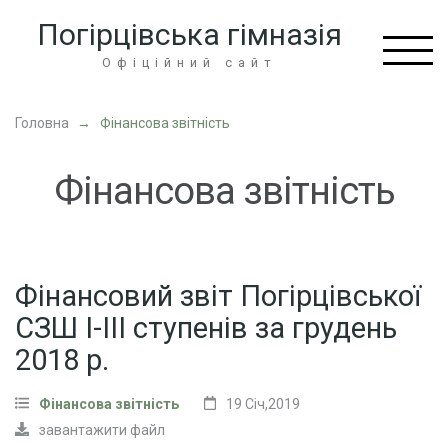
Перейти
Погірцівська гімназія
до
вмісту
Офіційний сайт
(натисніть
Enter)
Головна
→
Фінансова звітність
Фінансова звітність
Фінансовий звіт Погірцівської
СЗШ І-ІІІ ступенів за грудень
2018 р.
Фінансова звітність
19 Січ,2019
завантажити файл