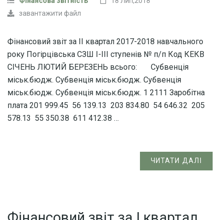
Фінансова звітність
18 Лип,2018
завантажити файл
Фінансовий звіт за ІІ квартал 2017-2018 навчального
року Погірцівська СЗШ І-ІІІ ступенів № п/п Код КЕКВ
СІЧЕНЬ ЛЮТИЙ БЕРЕЗЕНЬ всього: Субвенція
міськ.бюдж. Субвенція міськ.бюдж. Субвенція
міськ.бюдж. Субвенція міськ.бюдж. 1 2111 Заробітна
плата 201 999.45 56 139.13 203 834.80 54 646.32 205
578.13 55 350.38 611 412.38 …
ЧИТАТИ ДАЛІ
Фінансовий звіт за І квартал