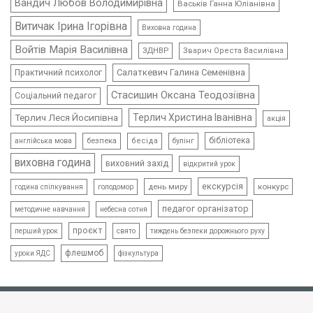
Вандич Любов Володимирівна
Васьків Ганна Юліанівна
Витичак Ірина Ігорівна
Виховна година
Войтів Марія Василівна
ЗДНВР
Зварич Ореста Василівна
Салаткевич Галина Семенівна
Практичний психолог
Стасишин Оксана Теодозіївна
Соціальний педагог
Терлич Леся Йосипівна
Терлич Христина Іванівна
акція
бібліотека
безпека
бесіда
булінг
англійська мова
виховна година
виховний захід
відкритий урок
екскурсія
день миру
конкурс
голодомор
година спілкування
педагог організатор
методичне навчання
небесна сотня
проєкт
свято
тиждень безпеки дорожнього руху
перший урок
флешмоб
уроки ЯДС
фізкультура