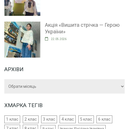
Акція «Вишита стрічка — Герою
України»
22.05.2026
АРХІВИ
Архіви
ХМАРКА ТЕГІВ
4 клас
1 клас
2 клас
3 клас
5 клас
6 клас
7 клас
8 клас
9 клас
Іванчак Руслана Іванівна