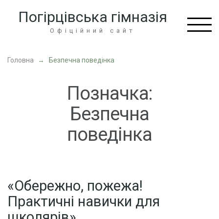
Перейти
Погірцівська гімназія
до
вмісту
Офіційний сайт
(натисніть
Enter)
Головна
→
Безпечна поведінка
Позначка:
Безпечна
поведінка
«Обережно, пожежа!
Практичні навички для
школярів»