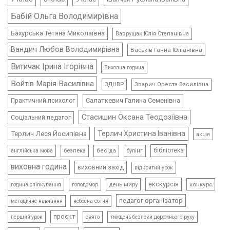
Бабій Ольга Володимирівна
Бахурська Тетяна Миколаївна
Ваврущак Юлія Степанівна
Вандич Любов Володимирівна
Васьків Ганна Юліанівна
Витичак Ірина Ігорівна
Виховна година
Войтів Марія Василівна
ЗДНВР
Зварич Ореста Василівна
Салаткевич Галина Семенівна
Практичний психолог
Стасишин Оксана Теодозіївна
Соціальний педагог
Терлич Леся Йосипівна
Терлич Христина Іванівна
акція
бібліотека
безпека
бесіда
булінг
англійська мова
виховна година
виховний захід
відкритий урок
екскурсія
день миру
конкурс
голодомор
година спілкування
педагог організатор
методичне навчання
небесна сотня
проєкт
свято
тиждень безпеки дорожнього руху
перший урок