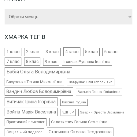
Архіви
ХМАРКА ТЕГІВ
4 клас
1 клас
2 клас
3 клас
5 клас
6 клас
7 клас
8 клас
9 клас
Іванчак Руслана Іванівна
Бабій Ольга Володимирівна
Бахурська Тетяна Миколаївна
Ваврущак Юлія Степанівна
Вандич Любов Володимирівна
Васьків Ганна Юліанівна
Витичак Ірина Ігорівна
Виховна година
Войтів Марія Василівна
ЗДНВР
Зварич Ореста Василівна
Салаткевич Галина Семенівна
Практичний психолог
Стасишин Оксана Теодозіївна
Соціальний педагог