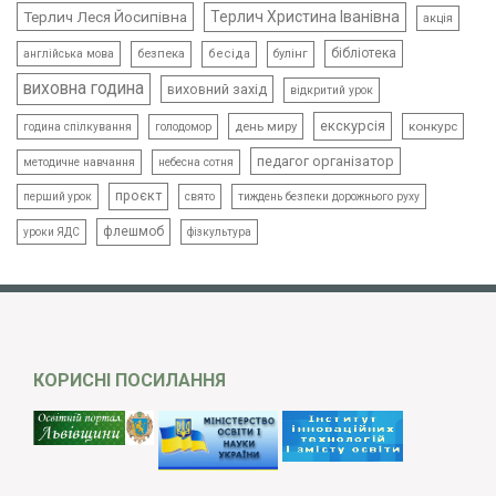
Терлич Леся Йосипівна
Терлич Христина Іванівна
акція
бібліотека
безпека
бесіда
булінг
англійська мова
виховна година
виховний захід
відкритий урок
екскурсія
день миру
конкурс
голодомор
година спілкування
педагог організатор
методичне навчання
небесна сотня
проєкт
свято
тиждень безпеки дорожнього руху
перший урок
флешмоб
уроки ЯДС
фізкультура
КОРИСНІ ПОСИЛАННЯ