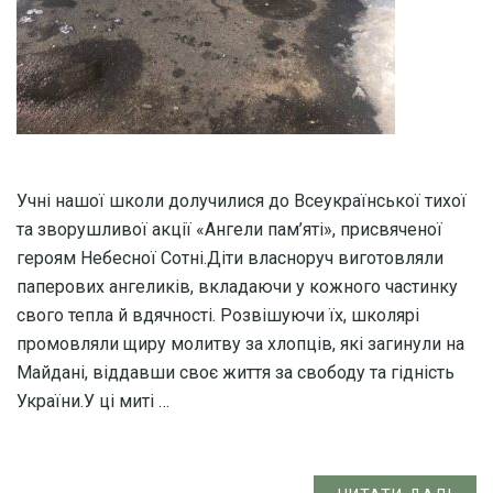
Учні нашої школи долучилися до Всеукраїнської тихої
та зворушливої акції «Ангели пам’яті», присвяченої
героям Небесної Сотні.Діти власноруч виготовляли
паперових ангеликів, вкладаючи у кожного частинку
свого тепла й вдячності. Розвішуючи їх, школярі
промовляли щиру молитву за хлопців, які загинули на
Майдані, віддавши своє життя за свободу та гідність
України.У ці миті …