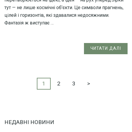
тут — не лише космічні об’єкти. Це символи прагнень,
цілей і горизонтів, які здавалися недосяжними.
Фантазія ж виступає …
ЧИТАТИ ДАЛІ
Пагінація
Сторінку
Сторінку
Сторінку
1
2
3
>
записів
НЕДАВНІ НОВИНИ