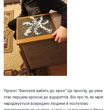
Проєкт “Фантазія вабить до зірок”.Це простір, де уява
стає першим кроком до відкриттів. Він про те, як мрія
народжується всередині людини й поступово
перетворюється на ідею, а ідея — на рух уперед.Зірки