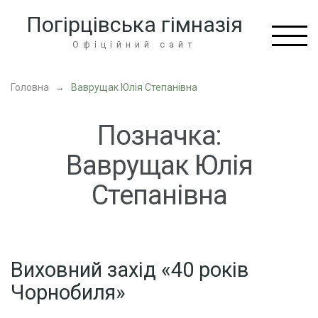
Перейти
Погірцівська гімназія
до
вмісту
Офіційний сайт
(натисніть
Enter)
Головна
→
Ваврущак Юлія Степанівна
Позначка:
Ваврущак Юлія
Степанівна
Виховний захід «40 років
Чорнобиля»