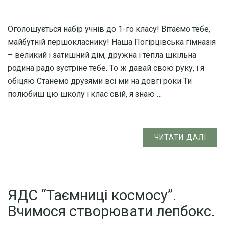
Оголошується набір учнів до 1-го класу! Вітаємо тебе,
майбутній першокласнику! Наша Погірцівська гімназія
– великий і затишний дім, дружна і тепла шкільна
родина радо зустріне тебе. То ж давай свою руку, і я
обіцяю Станемо друзями всі ми на довгі роки Ти
полюбиш цю школу і клас свій, я знаю …
ЧИТАТИ ДАЛІ
ЯДС “Таємниці космосу”.
Вчимося створювати лепбокс.