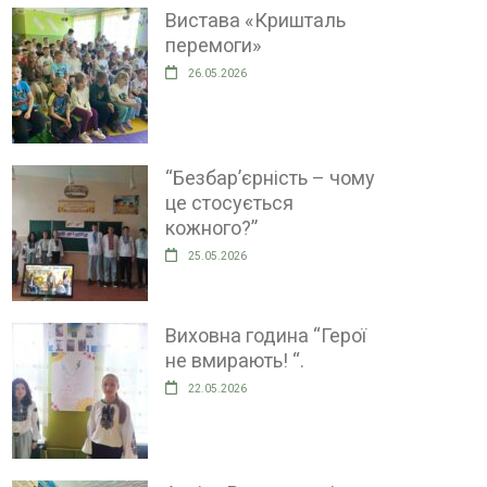
Вистава «Кришталь
перемоги»
26.05.2026
“Безбар’єрність – чому
це стосується
кожного?”
25.05.2026
Виховна година “Герої
не вмирають! “.
22.05.2026