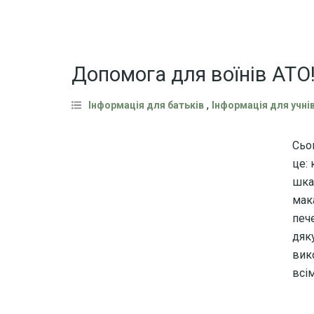
Допомога для воїнів АТО
,
Інформація для батьків
Інформація для учні
Сьо
це:
шка
мака
печ
дяку
вик
всім