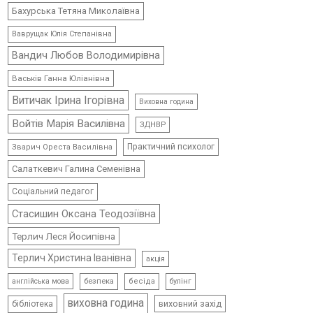
Бахурська Тетяна Миколаївна
Ваврущак Юлія Степанівна
Вандич Любов Володимирівна
Васьків Ганна Юліанівна
Витичак Ірина Ігорівна
Виховна година
Войтів Марія Василівна
ЗДНВР
Практичний психолог
Зварич Ореста Василівна
Салаткевич Галина Семенівна
Соціальний педагог
Стасишин Оксана Теодозіївна
Терлич Леся Йосипівна
Терлич Христина Іванівна
акція
безпека
бесіда
булінг
англійська мова
виховна година
виховний захід
бібліотека