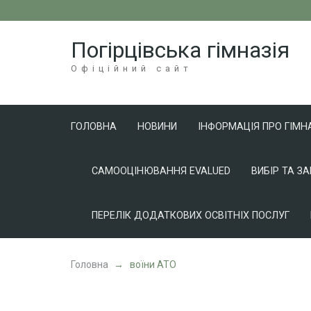
Перейти
до
Погірцівська гімназія
вмісту
(натисніть
Офіційний сайт
Enter)
ГОЛОВНА
НОВИНИ
ІНФОРМАЦІЯ ПРО ГІМН
САМООЦІНЮВАННЯ EVALUED
ВИБІР ТА З
ПЕРЕЛІК ДОДАТКОВИХ ОСВІТНІХ ПОСЛУГ
Головна
→
воїни АТО