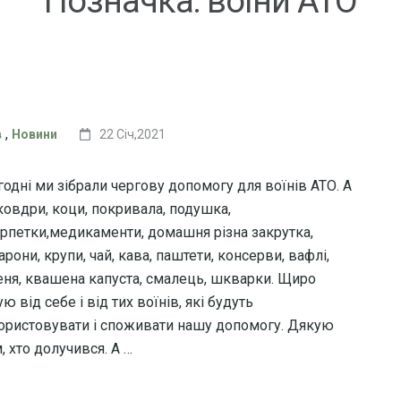
Позначка:
воїни АТО
!
,
в
Новини
22 Січ,2021
годні ми зібрали чергову допомогу для воїнів АТО. А
 ковдри, коци, покривала, подушка,
рпетки,медикаменти, домашня різна закрутка,
рони, крупи, чай, кава, паштети, консерви, вафлі,
еня, квашена капуста, смалець, шкварки. Щиро
ю від себе і від тих воїнів, які будуть
ористовувати і споживати нашу допомогу. Дякую
, хто долучився. А …