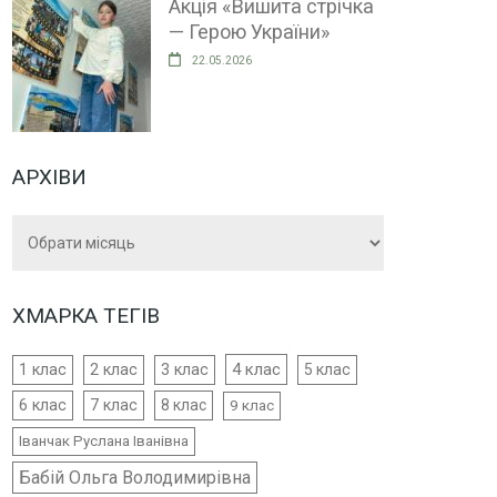
Акція «Вишита стрічка
— Герою України»
22.05.2026
АРХІВИ
Архіви
ХМАРКА ТЕГІВ
4 клас
1 клас
2 клас
3 клас
5 клас
6 клас
7 клас
8 клас
9 клас
Іванчак Руслана Іванівна
Бабій Ольга Володимирівна