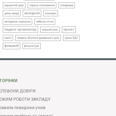
відкритий урок
голодомор
година спілкування
екскурсія
день миру
конкурс
методичне навчання
небесна сотня
педагог організатор
проєкт
перший урок
свято
тиждень безпеки дорожнього руху
уроки ЯДС
флешмоб
фізкультура
ТОРІНКИ
ЕЛЕФОНИ ДОВІРИ
ЕЖИМ РОБОТИ ЗАКЛАДУ
равила поведінки учнів
равила прийому до гімназії