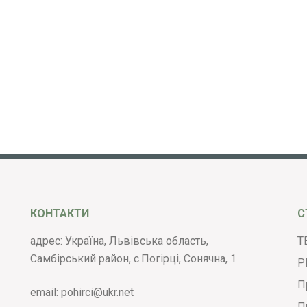
КОНТАКТИ
С
адрес: Україна, Львівська область,
Т
Самбірський район, с.Погірці, Сонячна, 1
Р
П
email:
pohirci@ukr.net
П