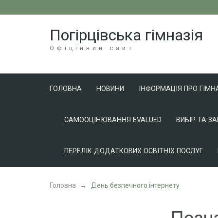
Перейти
до
Погірцівська гімназія
вмісту
(натисніть
Офіційний сайт
Enter)
ГОЛОВНА
НОВИНИ
ІНФОРМАЦІЯ ПРО ГІМН
САМООЦІНЮВАННЯ EVALUED
ВИБІР ТА З
ПЕРЕЛІК ДОДАТКОВИХ ОСВІТНІХ ПОСЛУГ
Головна
→
День безпечного інтернету