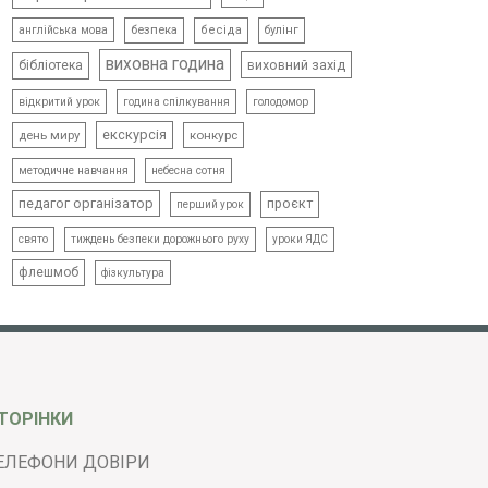
безпека
бесіда
булінг
англійська мова
виховна година
виховний захід
бібліотека
відкритий урок
голодомор
година спілкування
екскурсія
день миру
конкурс
методичне навчання
небесна сотня
педагог організатор
проєкт
перший урок
свято
тиждень безпеки дорожнього руху
уроки ЯДС
флешмоб
фізкультура
ТОРІНКИ
ЕЛЕФОНИ ДОВІРИ