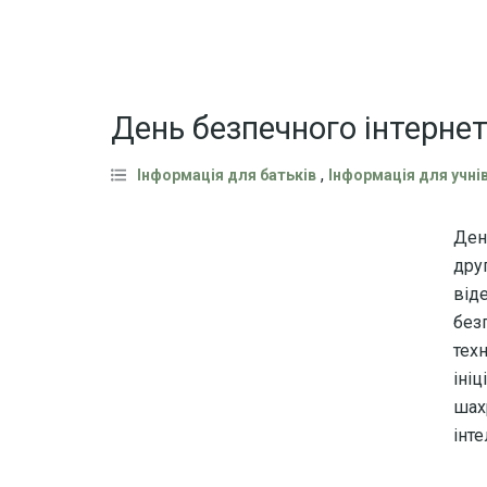
День безпечного інтерне
,
Інформація для батьків
Інформація для учні
Ден
дру
віде
без
техн
ініц
шах
інте