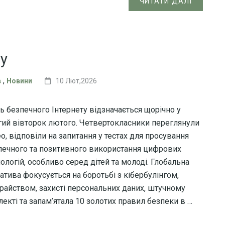
ЧИТАТИ ДАЛІ
ту
,
в
Новини
10 Лют,2026
ь безпечного Інтернету відзначається щорічно у
гий вівторок лютого. Четвертокласники переглянули
о, відповіли на запитання у тестах для просування
печного та позитивного використання цифрових
ологій, особливо серед дітей та молоді. Глобальна
іатива фокусується на боротьбі з кібербулінгом,
райством, захисті персональних даних, штучному
лекті та запам’ятала 10 золотих правил безпеки в …