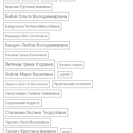
Іванчак Руслана Іванівна
Бабій Ольга Володимирівна
Бахурська Тетяна Миколаївна
Ваврущак Юлія Степанівна
Вандич Любов Володимирівна
Васьків Ганна Юліанівна
Витичак Ірина Ігорівна
Виховна година
Войтів Марія Василівна
ЗДНВР
Практичний психолог
Зварич Ореста Василівна
Салаткевич Галина Семенівна
Соціальний педагог
Стасишин Оксана Теодозіївна
Терлич Леся Йосипівна
Терлич Христина Іванівна
акція