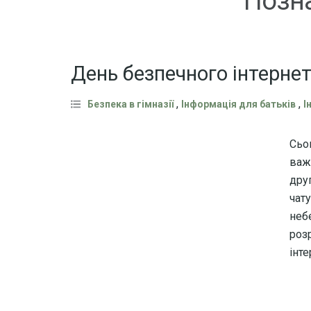
Позн
День безпечного інтерне
,
,
Безпека в гімназії
Інформація для батьків
І
Сьо
важ
дру
чат
неб
розр
інт