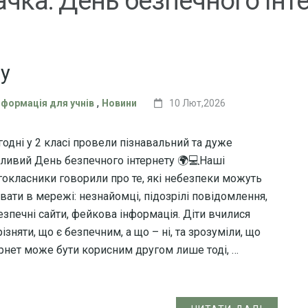
ачка:
День безпечного інт
ту
,
нформація для учнів
Новини
10 Лют,2026
годні у 2 класі провели пізнавальний та дуже
ливий День безпечного інтернету 🌍💻Наші
гокласники говорили про те, які небезпеки можуть
увати в мережі: незнайомці, підозрілі повідомлення,
езпечні сайти, фейкова інформація. Діти вчилися
ізняти, що є безпечним, а що – ні, та зрозуміли, що
ернет може бути корисним другом лише тоді, …