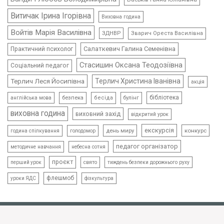
Витичак Ірина Ігорівна
Виховна година
Войтів Марія Василівна
ЗДНВР
Зварич Ореста Василівна
Салаткевич Галина Семенівна
Практичний психолог
Стасишин Оксана Теодозіївна
Соціальний педагог
Терлич Леся Йосипівна
Терлич Христина Іванівна
акція
бібліотека
безпека
бесіда
булінг
англійська мова
виховна година
виховний захід
відкритий урок
екскурсія
день миру
конкурс
голодомор
година спілкування
педагог організатор
методичне навчання
небесна сотня
проєкт
свято
тиждень безпеки дорожнього руху
перший урок
флешмоб
уроки ЯДС
фізкультура