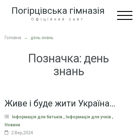
Перейти
Погірцівська гімназія
до
вмісту
Офіційний сайт
(натисніть
Enter)
Головна
→
день знань
Позначка:
день
знань
Живе і буде жити Україна…
,
,
Інформація для батьків
Інформація для учнів
Новини
2 Вер,2024