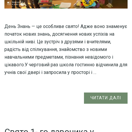
День Знань — це особливе свято! Адже воно знаменує
початок нових знань, досягнення нових успіхів на
шкільній ниві. Це зустріч з друзями і вчителями,
радість від спілкування, знайомство з новими
навчальними предметами, пізнання невідомого і
цікавого.У черговий раз школа гостинно відчинила для
учнів свої двері і запросила у просторі і …
ЧИТАТИ ДАЛІ
Свято 1- го дзвоника у