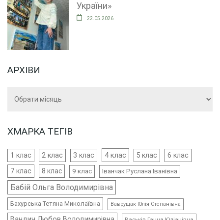
України»
22.05.2026
АРХІВИ
Архіви
ХМАРКА ТЕГІВ
4 клас
1 клас
2 клас
3 клас
5 клас
6 клас
7 клас
8 клас
9 клас
Іванчак Руслана Іванівна
Бабій Ольга Володимирівна
Бахурська Тетяна Миколаївна
Ваврущак Юлія Степанівна
Вандич Любов Володимирівна
Васьків Ганна Юліанівна